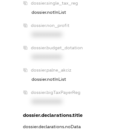
dossier.single_tax_reg
dossier.notInList
dossier.non_profit
XXXXXXXXXX
dossier.budget_dotation
XXXXXXXXXX
dossier.palne_akciz
dossier.notInList
dossier.bigTaxPayerReg
XXXXXXXXXX
dossier.declarations.title
dossier.declarations.noData