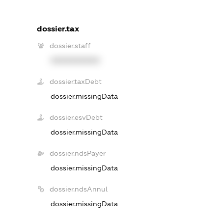
dossier.tax
dossier.staff
XXXXXXXXXX
dossier.taxDebt
dossier.missingData
dossier.esvDebt
dossier.missingData
dossier.ndsPayer
dossier.missingData
dossier.ndsAnnul
dossier.missingData