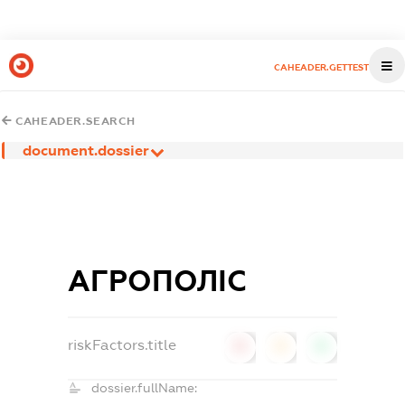
CAHEADER.GETTEST
CAHEADER.SEARCH
document.dossier
АГРОПОЛІС
riskFactors.title
0
0
0
dossier.fullName: