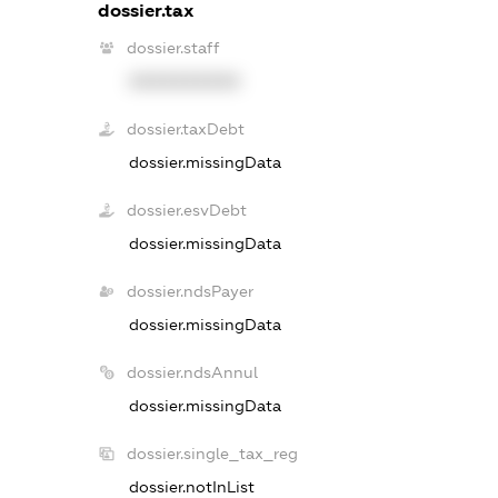
dossier.tax
dossier.staff
XXXXXXXXXX
dossier.taxDebt
dossier.missingData
dossier.esvDebt
dossier.missingData
dossier.ndsPayer
dossier.missingData
dossier.ndsAnnul
dossier.missingData
dossier.single_tax_reg
dossier.notInList