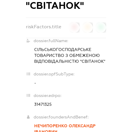
"СВІТАНОК"
riskFactors.title
0
0
0
dossier.fullName:
СІЛЬСЬКОГОСПОДАРСЬКЕ
ТОВАРИСТВО З ОБМЕЖЕНОЮ
ВІДПОВІДАЛЬНІСТЮ "СВІТАНОК"
dossier.opfSubType:
-
dossier.edrpo:
31471325
dossier.foundersAndBenef:
НЕЧИПОРЕНКО ОЛЕКСАНДР
ІВАНОВИЧ