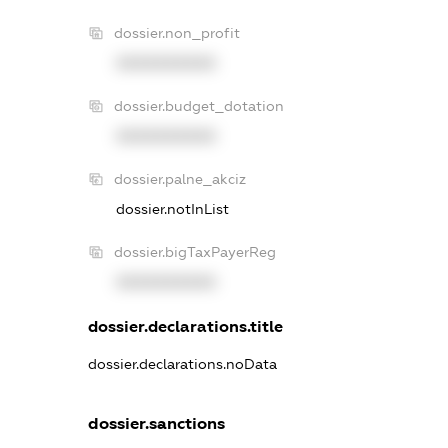
dossier.non_profit
XXXXXXXXXX
dossier.budget_dotation
XXXXXXXXXX
dossier.palne_akciz
dossier.notInList
dossier.bigTaxPayerReg
XXXXXXXXXX
dossier.declarations.title
dossier.declarations.noData
dossier.sanctions