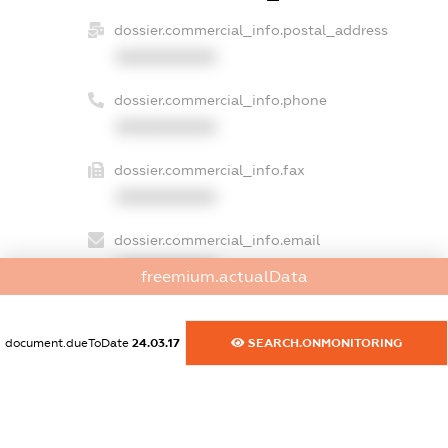
dossier.commercial_info.postal_address
XXXXXXXXXX
dossier.commercial_info.phone
XXXXXXXXXX
dossier.commercial_info.fax
XXXXXXXXXX
dossier.commercial_info.email
XXXXXXXXXX
freemium.actualData
dossier.commercial_info.website
XXXXXXXXXX
document.dueToDate
24.03.17
SEARCH.ONMONITORING
dossier.commercial_info.activity
XXXXXXXXXX