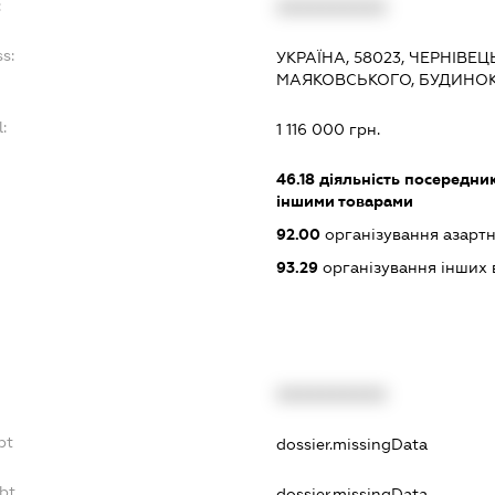
:
XXXXXXXXXX
s:
УКРАЇНА, 58023, ЧЕРНІВЕЦЬ
МАЯКОВСЬКОГО, БУДИНОК 
:
1 116 000 грн.
46.18
діяльність посередникі
іншими товарами
92.00
організування азартн
93.29
організування інших в
XXXXXXXXXX
bt
dossier.missingData
bt
dossier.missingData