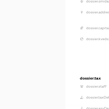
dossier.smida
dossier.addres
dossier.capital
dossier.kveds:
dossier.tax
dossier.staff
dossier.taxDe
dossier.esvDe