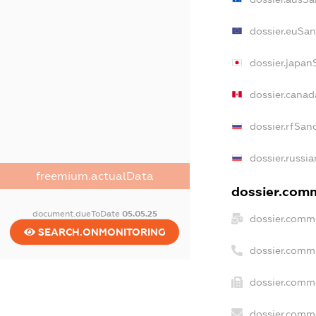
dossier.euSan
dossier.japan
dossier.cana
dossier.rfSan
dossier.russia
freemium.actualData
dossier.comm
document.dueToDate
05.05.25
dossier.comme
SEARCH.ONMONITORING
dossier.comm
dossier.comme
dossier.comme