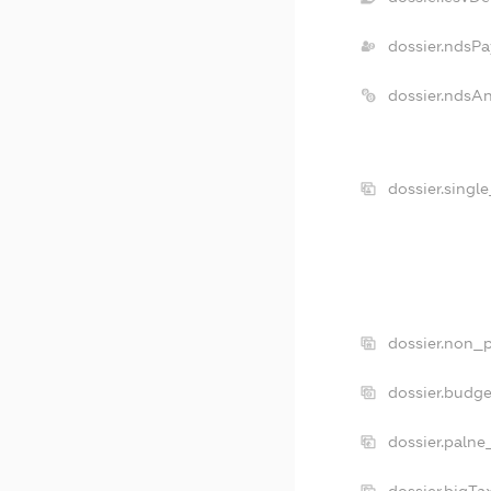
dossier.ndsPa
dossier.ndsA
dossier.singl
dossier.non_p
dossier.budg
dossier.palne