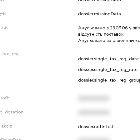
yer
dossier.missingData
nnul
Анульовано з 29.03.06 у зв'
вiдсутнiсть поставок
Анульовано за рiшенням к
e_tax_reg
dossier.single_tax_reg_date -
dossier.single_tax_reg_rate 
dossier.single_tax_reg_grou
rofit
XXXXXXXXXX
et_dotation
XXXXXXXXXX
_akciz
dossier.notInList