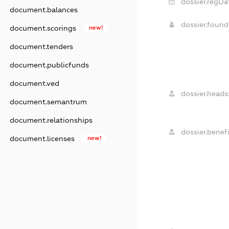
dossier.regDa
document.balances
dossier.foun
document.scorings
new!
document.tenders
document.publicfunds
document.ved
dossier.heads
document.semantrum
document.relationships
dossier.benefi
document.licenses
new!