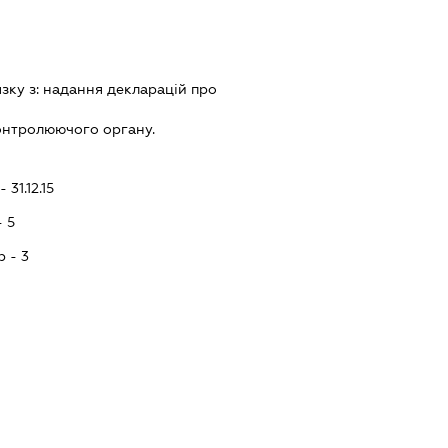
язку з:
надання декларацiй про
онтролюючого органу.
 31.12.15
- 5
p - 3