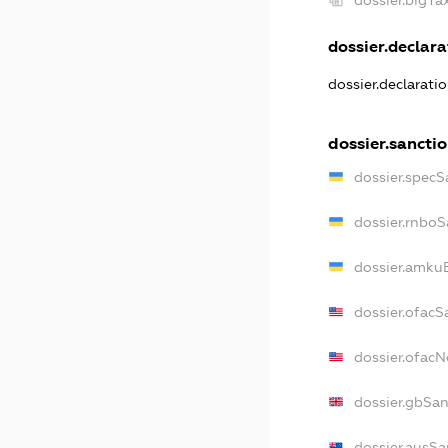
dossier.bigT
dossier.declarat
dossier.declarati
dossier.sancti
dossier.specS
dossier.rnboS
dossier.amkuB
dossier.ofacS
dossier.ofac
dossier.gbSan
dossier.ausSa