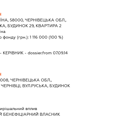
Ч
ЇНА, 58000, ЧЕРНІВЕЦЬКА ОБЛ.,
ЬКА, БУДИНОК 29, КВАРТИРА 2
їна
о фонду (грн.):
1 116 000
(100 %)
-
КЕРІВНИК
- dossier.from 07.09.14
Ч
8008, ЧЕРНІВЕЦЬКА ОБЛ.,
 ЧЕРНІВЦІ, ВУЛ.РУСЬКА, БУДИНОК
ирішальний вплив
Й БЕНЕФІЦІАРНИЙ ВЛАСНИК