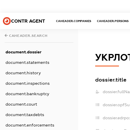
CONTR AGENT
CAHEADER.COMPANIES
CAHEADER.PERSONS
CAHEADER.SEARCH
document.dossier
УКРЛО
document.statements
document.history
dossier.title
document.inspections
dossier.fullN
document.bankruptcy
document.court
dossier.opfS
document.taxdebts
dossier.edrpo:
document.enforcements