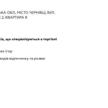
КА ОБЛ., МІСТО ЧЕРНІВЦІ, ВУЛ.
2, КВАРТИРА 8
в, що спеціалізуються в торгівлі
их ігор
идів відпочинку та розваг