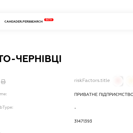
BETA
CAHEADER.PERSSEARCH
ТО-ЧЕРНІВЦІ
riskFactors.title
0
ame:
ПРИВАТНЕ ПІДПРИЄМСТВО 
ubType:
-
31471393