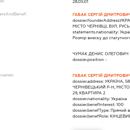
te:
28.05.01
dersAndBenef:
ГАБАК СЕРГІЙ ДМИТРОВИ
dossier.founderAddress
УКРА
МІСТО ЧЕРНІВЦІ, ВУЛ. РУС
statements.nationality:
Укра
Розмір внеску до статутног
:
ЧУМАК ДЕНИС ОЛЕГОВИЧ
dossier.position -
ciaries:
ГАБАК СЕРГІЙ ДМИТРОВИ
dossier.address:
УКРАЇНА, 5
ЧЕРНІВЕЦЬКИЙ Р-Н, МІСТО
29, КВАРТИРА 2
dossier.nationality:
Україна
dossier.benefInterest:
100
dossier.benefType:
Прямий в
dossier.benefRole:
КІНЦЕВИ