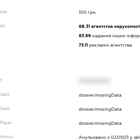
tal:
100 грн.
ds:
68.31
агентства нерухомост
63.99
надання інших інформа
73.11
рекламні агентства
ff
XXXXXXXXXX
xDebt
dossier.missingData
vDebt
dossier.missingData
sPayer
dossier.missingData
sAnnul
Анульовано з 02.09.03 у зв'