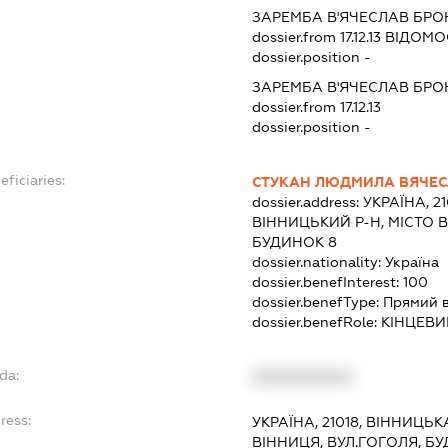
ЗАРЕМБА В'ЯЧЕСЛАВ БР
dossier.from 17.12.13
ВІДОМОС
dossier.position -
ЗАРЕМБА В'ЯЧЕСЛАВ БР
dossier.from 17.12.13
dossier.position -
eficiaries:
СТУКАН ЛЮДМИЛА ВЯЧЕС
dossier.address:
УКРАЇНА, 2
ВІННИЦЬКИЙ Р-Н, МІСТО 
БУДИНОК 8
dossier.nationality:
Україна
dossier.benefInterest:
100
dossier.benefType:
Прямий 
dossier.benefRole:
КІНЦЕВИ
da:
XXXXXXXXXX
ress:
УКРАЇНА, 21018, ВІННИЦЬК
ВІННИЦЯ, ВУЛ.ГОГОЛЯ, БУ