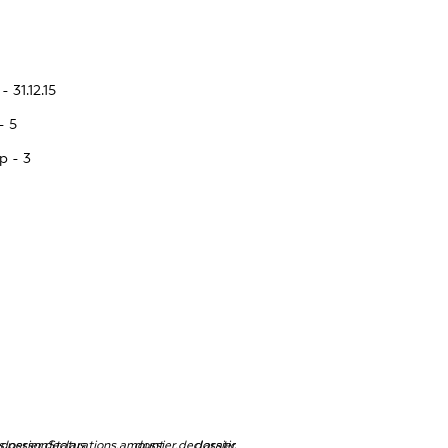
 31.12.15
- 5
p - 3
ns.personStatus
dossier.declarations.amount
dossier.declarations.currency
dossier.declarations.source