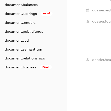
document.balances
dossier.reg
document.scorings
new!
dossier.fo
document.tenders
document.publicfunds
document.ved
document.semantrum
document.relationships
dossier.hea
document.licenses
new!