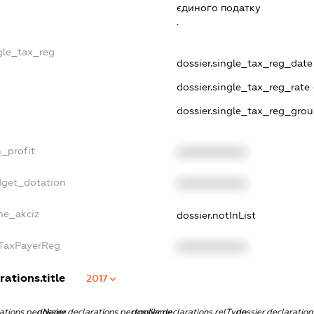
єдиного податку
.
ngle_tax_reg
dossier.single_tax_reg_date -
dossier.single_tax_reg_rate 
dossier.single_tax_reg_grou
n_profit
XXXXXXXXXX
dget_dotation
XXXXXXXXXX
lne_akciz
dossier.notInList
gTaxPayerReg
XXXXXXXXXX
rations.title
2017
rations.pepName
dossier.declarations.personName
dossier.declarations.relType
dossier.declaratio