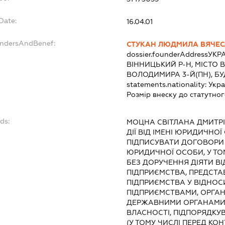
Date:
16.04.01
undersAndBenef:
СТУКАН ЛЮДМИЛА ВЯЧЕС
dossier.founderAddress
УКРА
ВІННИЦЬКИЙ Р-Н, МІСТО 
ВОЛОДИМИРА 3-Й(ПН), Б
statements.nationality:
Укра
Розмір внеску до статутног
ds:
МОЦНА СВІТЛАНА ДМИТР
ДІЇ ВІД ІМЕНІ ЮРИДИЧНОЇ
ПІДПИСУВАТИ ДОГОВОРИ Т
ЮРИДИЧНОЇ ОСОБИ, У ТО
БЕЗ ДОРУЧЕННЯ ДІЯТИ ВІД
ПІДПРИЄМСТВА, ПРЕДСТА
ПІДПРИЄМСТВА У ВІДНОС
ПІДПРИЄМСТВАМИ, ОРГАН
ДЕРЖАВНИМИ ОРГАНАМИ 
ВЛАСНОСТІ, ПІДПОРЯДК
(У ТОМУ ЧИСЛІ ПЕРЕД К