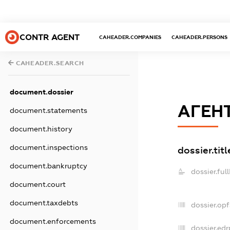
CONTR AGENT
CAHEADER.COMPANIES
CAHEADER.PERSONS
CAHEADER.SEARCH
document.dossier
АГЕН
document.statements
document.history
document.inspections
dossier.titl
document.bankruptcy
dossier.ful
document.court
document.taxdebts
dossier.op
document.enforcements
dossier.edr