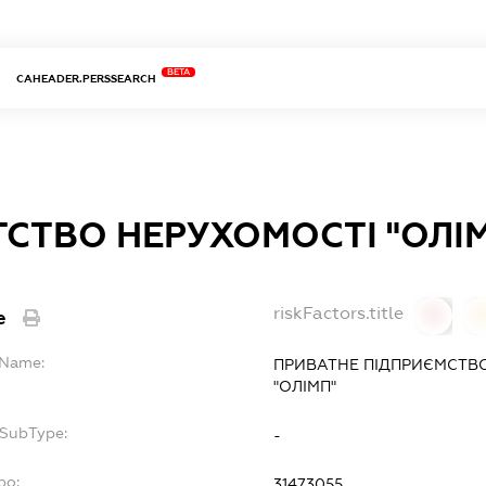
BETA
CAHEADER.PERSSEARCH
ТСТВО НЕРУХОМОСТІ "ОЛІ
riskFactors.title
e
0
lName:
ПРИВАТНЕ ПІДПРИЄМСТВО
"ОЛІМП"
fSubType:
-
po:
31473055