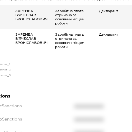
ЗАРЕМБА
Заробітна плата
Декларант
В'ЯЧЕСЛАВ
отримана за
БРОНІСЛАВОВИЧ
основним місцем
роботи
ЗАРЕМБА
Заробітна плата
Декларант
В'ЯЧЕСЛАВ
отримана за
БРОНІСЛАВОВИЧ
основним місцем
роботи
icense_1
license_2
license_3
tions
ecSanctions
XXXXXXXXXX
boSanctions
XXXXXXXXXX