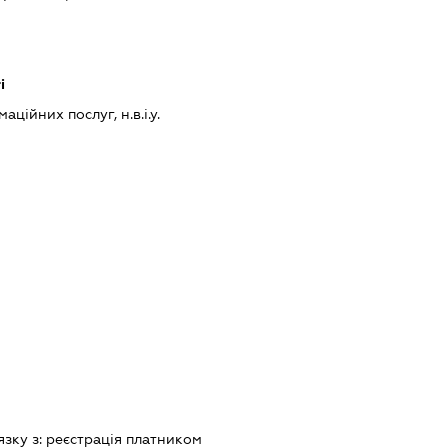
і
ційних послуг, н.в.і.у.
язку з:
реєстрацiя платником