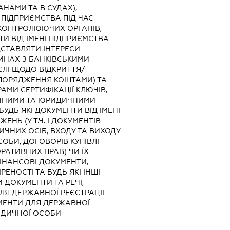
НАМИ ТА В СУДАХ),
 ПІДПРИЄМСТВА ПІД ЧАС
 КОНТРОЛЮЮЧИХ ОРГАНІВ,
И ВІД ІМЕНІ ПІДПРИЄМСТВА
ЕДСТАВЛЯТИ ІНТЕРЕСИ
ИНАХ З БАНКІВСЬКИМИ
СЛІ ЩОДО ВІДКРИТТЯ/
ЗПОРЯДЖЕННЯ КОШТАМИ) ТА
МИ СЕРТИФІКАЦІЇ КЛЮЧІВ,
ИЧНИМИ ТА ЮРИДИЧНИМИ
УДЬ ЯКІ ДОКУМЕНТИ ВІД ІМЕНІ
НЬ (У Т.Ч. І ДОКУМЕНТІВ
ЧНИХ ОСІБ, ВХОДУ ТА ВИХОДУ
ОБИ, ДОГОВОРІВ КУПІВЛІ –
РАТИВНИХ ПРАВ) ЧИ ЇХ
ФІНАНСОВІ ДОКУМЕНТИ,
ЕНОСТІ ТА БУДЬ ЯКІ ІНШІ
 ДОКУМЕНТИ ТА РЕЧІ,
Я ДЕРЖАВНОЇ РЕЄСТРАЦІЇ
МЕНТИ ДЛЯ ДЕРЖАВНОЇ
РИДИЧНОЇ ОСОБИ