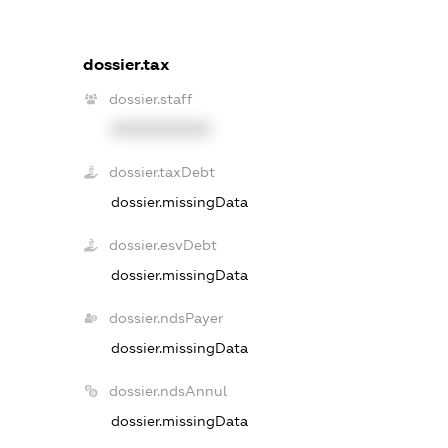
dossier.tax
dossier.staff
XXXXXXXXXX
dossier.taxDebt
dossier.missingData
dossier.esvDebt
dossier.missingData
dossier.ndsPayer
dossier.missingData
dossier.ndsAnnul
dossier.missingData