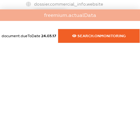
dossier.commercial_info.website
XXXXXXXXXX
freemium.actualData
dossier.commercial_info.activity
XXXXXXXXXX
document.dueToDate
24.03.17
SEARCH.ONMONITORING
freemium.exampleText_1
freemium.exampleText_2
freemium.anonymousPerSearch2
FREEMIUM.DETAILS
FREEMIUM.REGISTER