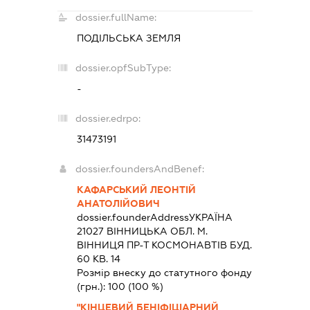
dossier.fullName:
ПОДІЛЬСЬКА ЗЕМЛЯ
dossier.opfSubType:
-
dossier.edrpo:
31473191
dossier.foundersAndBenef:
КАФАРСЬКИЙ ЛЕОНТІЙ
АНАТОЛІЙОВИЧ
dossier.founderAddress
УКРАЇНА
21027 ВIННИЦЬКА ОБЛ. М.
ВІННИЦЯ ПР-Т КОСМОНАВТІВ БУД.
60 КВ. 14
Розмір внеску до статутного фонду
(грн.):
100
(100 %)
"КІНЦЕВИЙ БЕНІФІЦІАРНИЙ