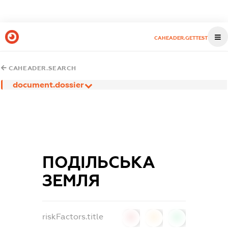
CAHEADER.GETTEST
CAHEADER.SEARCH
document.dossier
ПОДІЛЬСЬКА
ЗЕМЛЯ
riskFactors.title
0
0
0