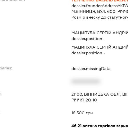
dossier.founderAddress
УКРА
М.ВІННИЦЯ, ВУЛ. 600-РІЧЧЯ,
Розмір внеску до статутног
МАЦИПУЛА СЕРГІЙ АНДРІ
dossier.position -
МАЦИПУЛА СЕРГІЙ АНДРІ
dossier.position -
iaries:
dossier.missingData
XXXXXXXXXX
s:
21100, ВІННИЦЬКА ОБЛ., 
РІЧЧЯ, 20, 10
:
16 500 грн.
46.21
оптова торгівля зерн