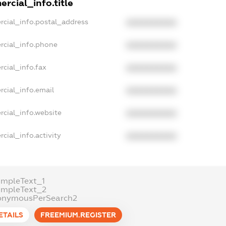
rcial_info.title
rcial_info.postal_address
XXXXXXXXXX
rcial_info.phone
XXXXXXXXXX
cial_info.fax
XXXXXXXXXX
rcial_info.email
XXXXXXXXXX
rcial_info.website
XXXXXXXXXX
cial_info.activity
XXXXXXXXXX
ampleText_1
ampleText_2
onymousPerSearch2
ETAILS
FREEMIUM.REGISTER