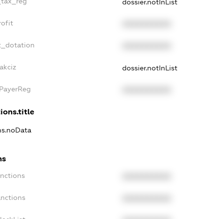
_tax_reg
dossier.notInList
ofit
XXXXXXXXXX
t_dotation
XXXXXXXXXX
akciz
dossier.notInList
xPayerReg
XXXXXXXXXX
ions.title
ons.noData
ns
anctions
XXXXXXXXXX
anctions
XXXXXXXXXX