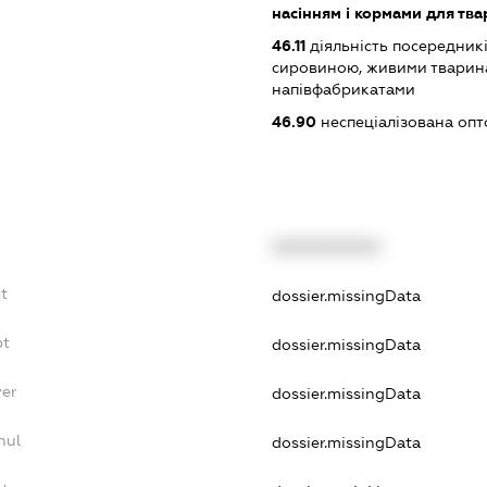
насінням і кормами для тва
46.11
діяльність посередникі
сировиною, живими тварин
напівфабрикатами
46.90
неспеціалізована опт
XXXXXXXXXX
t
dossier.missingData
bt
dossier.missingData
yer
dossier.missingData
nul
dossier.missingData