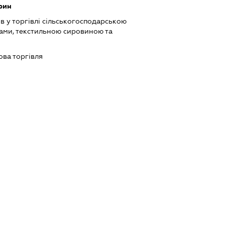
рин
в у торгівлі сільськогосподарською
ами, текстильною сировиною та
ова торгівля