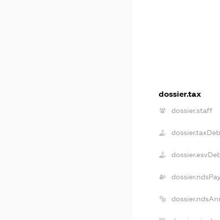
dossier.tax
dossier.staff
dossier.taxDeb
dossier.esvDe
dossier.ndsPa
dossier.ndsAn