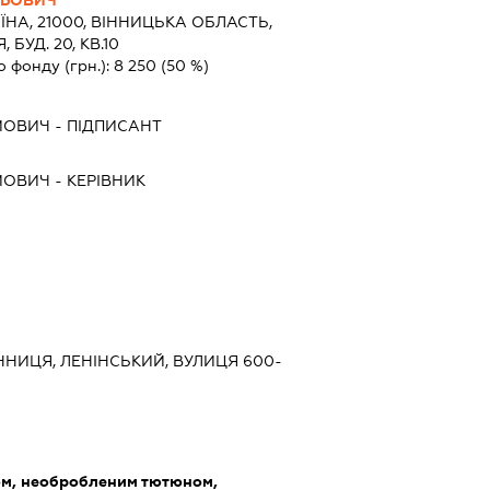
ЇНА, 21000, ВIННИЦЬКА ОБЛАСТЬ,
 БУД. 20, КВ.10
о фонду (грн.):
8 250
(50 %)
ЙОВИЧ
-
ПІДПИСАНТ
ЙОВИЧ
-
КЕРІВНИК
ВІННИЦЯ, ЛЕНІНСЬКИЙ, ВУЛИЦЯ 600-
ом, необробленим тютюном,