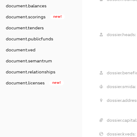
document.balances
document.scorings
new!
document.tenders
dossier.heads:
document.publicfunds
document.ved
document.semantrum
document.relationships
dossier.benefic
document.licenses
new!
dossier.smida:
dossier.addres
dossier.capital
dossier.kveds: