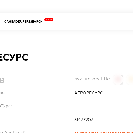
BETA
CAHEADER.PERSSEARCH
ЕСУРС
riskFactors.title
0
0
me:
АГРОРЕСУРС
bType:
-
31473207
ersAndBenef:
ТЕМЧЕНКО ВАСИЛЬ ВАСИ