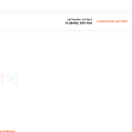
caHeader.contact
CAHEADER.GETTEST
0 (800) 210 102
0
ЛЬОВИЧ