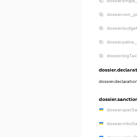
dossier.single
dossier.non_pr
dossier.budge
dossier.palne_
dossier.bigTa
dossier.declarat
dossier.declarati
dossier.sanctio
dossier.specS
dossier.rnboS