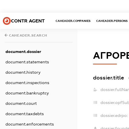
CONTR AGENT
CAHEADER.COMPANIES
CAHEADER.PERSONS
CAHEADER.SEARCH
document.dossier
АГРОР
document.statements
document.history
dossier.title
document.inspections
dossier.fullNa
document.bankruptcy
dossier.opfSu
document.court
document.taxdebts
dossier.edrpo:
document.enforcements
dossier.found