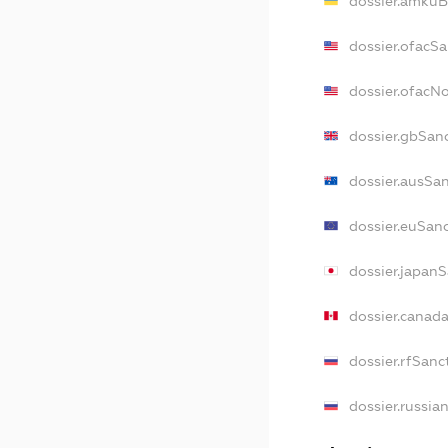
dossier.amkuB
dossier.ofacSa
dossier.ofacN
dossier.gbSan
dossier.ausSa
dossier.euSan
dossier.japan
dossier.canad
dossier.rfSanc
dossier.russia