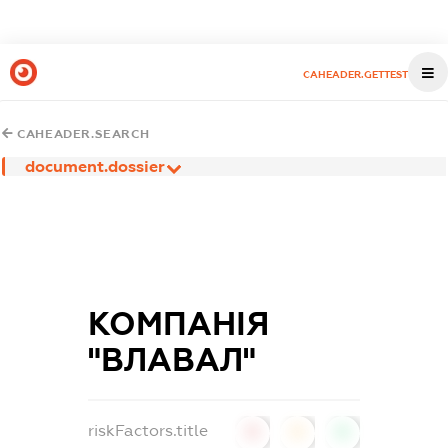
CAHEADER.GETTEST
CAHEADER.SEARCH
document.dossier
КОМПАНІЯ
"ВЛАВАЛ"
riskFactors.title
0
0
0