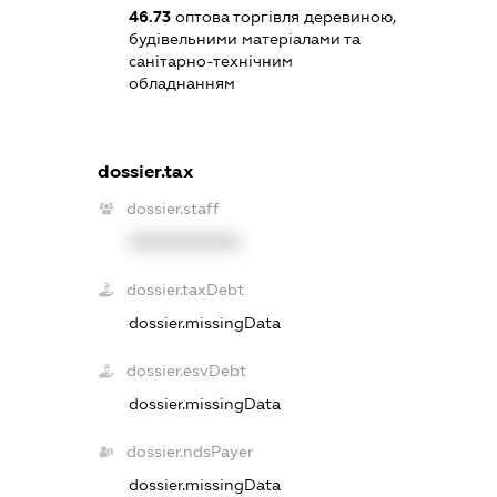
46.73
оптова торгівля деревиною,
будівельними матеріалами та
санітарно-технічним
обладнанням
dossier.tax
dossier.staff
XXXXXXXXXX
dossier.taxDebt
dossier.missingData
dossier.esvDebt
dossier.missingData
dossier.ndsPayer
dossier.missingData