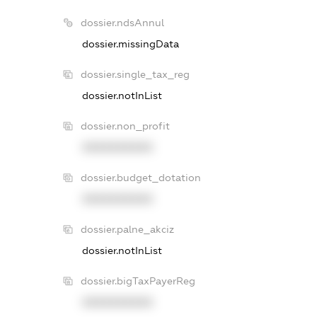
dossier.ndsAnnul
dossier.missingData
dossier.single_tax_reg
dossier.notInList
dossier.non_profit
XXXXXXXXXX
dossier.budget_dotation
XXXXXXXXXX
dossier.palne_akciz
dossier.notInList
dossier.bigTaxPayerReg
XXXXXXXXXX