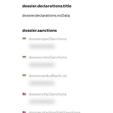
dossier.declarations.title
dossier.declarations.noData
dossier.sanctions
dossier.specSanctions
XXXXXXXXXX
dossier.rnboSanctions
XXXXXXXXXX
dossier.amkuBlackList
XXXXXXXXXX
dossier.ofacSanctions
XXXXXXXXXX
dossier.ofacNonSdnSanctions