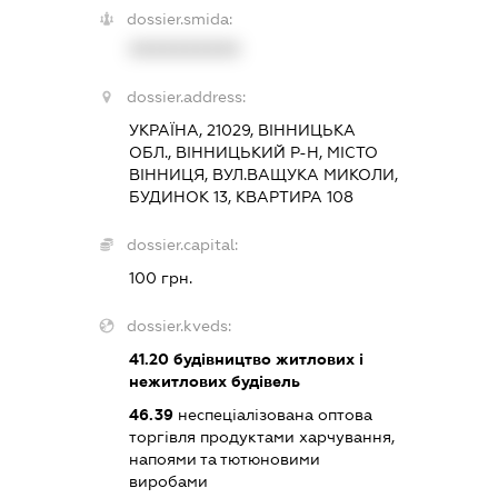
dossier.smida:
XXXXXXXXXX
dossier.address:
УКРАЇНА, 21029, ВІННИЦЬКА
ОБЛ., ВІННИЦЬКИЙ Р-Н, МІСТО
ВІННИЦЯ, ВУЛ.ВАЩУКА МИКОЛИ,
БУДИНОК 13, КВАРТИРА 108
dossier.capital:
100 грн.
dossier.kveds:
41.20
будівництво житлових і
нежитлових будівель
46.39
неспеціалізована оптова
торгівля продуктами харчування,
напоями та тютюновими
виробами