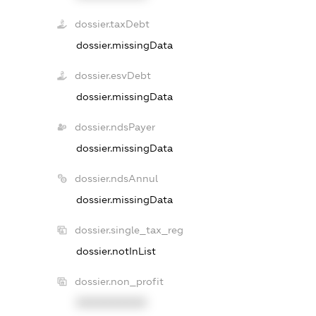
dossier.taxDebt
dossier.missingData
dossier.esvDebt
dossier.missingData
dossier.ndsPayer
dossier.missingData
dossier.ndsAnnul
dossier.missingData
dossier.single_tax_reg
dossier.notInList
dossier.non_profit
XXXXXXXXXX