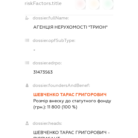
riskFactors.title
0
0
0
dossier.fullName:
АГЕНЦІЯ НЕРУХОМОСТІ "ТРИОН"
dossier.opfSubType:
-
dossier.edrpo:
31473563
dossier.foundersAndBenef:
ШЕВЧЕНКО ТАРАС ГРИГОРОВИЧ
Розмір внеску до статутного фонду
(грн.):
11 800
(100 %)
dossier.heads:
ШЕВЧЕНКО ТАРАС ГРИГОРОВИЧ
-