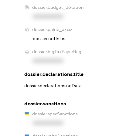
dossier.budget_dotation
XXXXXXXXXX
dossier.palne_akciz
dossier.notInList
dossier.bigTaxPayerReg
XXXXXXXXXX
dossier.declarations.title
dossier.declarations.noData
dossier.sanctions
dossier.specSanctions
XXXXXXXXXX