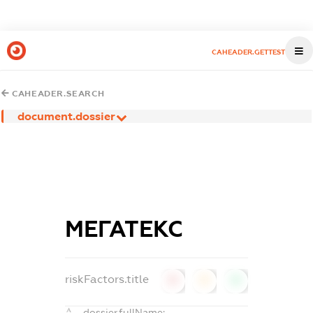
CAHEADER.GETTEST
CAHEADER.SEARCH
document.dossier
МЕГАТЕКС
riskFactors.title
0
0
0
dossier.fullName: