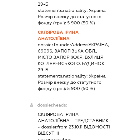
29-Б
statements.nationality:
Україна
Розмір внеску до статутного
фонду (грн.):
5 900
(50 %)
СКЛЯРОВА ІРИНА
АНАТОЛІЇВНА
dossier.founderAddress
УКРАЇНА,
69096, ЗАПОРІЗЬКА ОБЛ.,
МІСТО ЗАПОРІЖЖЯ, ВУЛИЦЯ
КОТЛЯРЕВСЬКОГО, БУДИНОК
29-Б
statements.nationality:
Україна
Розмір внеску до статутного
фонду (грн.):
5 900
(50 %)
dossier.heads:
СКЛЯРОВА ІРИНА
АНАТОЛІЇВНА
-
ПРЕДСТАВНИК
- dossier.from 23.10.11
ВІДОМОСТІ
ВІДСУТНІ
dossier.position -