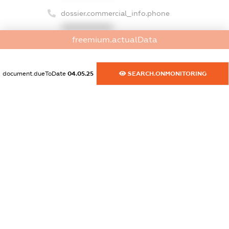
dossier.commercial_info.phone
XXXXXXXXXX
freemium.actualData
dossier.commercial_info.fax
XXXXXXXXXX
document.dueToDate
04.05.25
SEARCH.ONMONITORING
dossier.commercial_info.email
XXXXXXXXXX
dossier.commercial_info.website
XXXXXXXXXX
dossier.commercial_info.activity
XXXXXXXXXX
freemium.exampleText_1
freemium.exampleText_2