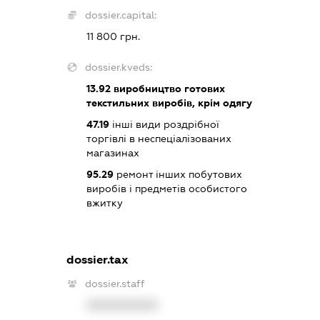
dossier.capital:
11 800 грн.
dossier.kveds:
13.92
виробництво готових
текстильних виробів, крім одягу
47.19
інші види роздрібної
торгівлі в неспеціалізованих
магазинах
95.29
ремонт інших побутових
виробів і предметів особистого
вжитку
dossier.tax
dossier.staff
XXXXXXXXXX