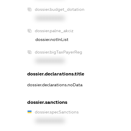
dossier.budget_dotation
XXXXXXXXXX
dossier.palne_akciz
dossier.notInList
dossier.bigTaxPayerReg
XXXXXXXXXX
dossier.declarations.title
dossier.declarations.noData
dossier.sanctions
dossier.specSanctions
XXXXXXXXXX