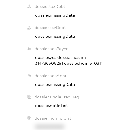
dossier.taxDebt
dossier.missingData
dossier.esvDebt
dossier.missingData
dossier.ndsPayer
dossier.yes
dossier.ndsInn
314736308291
dossier.from 31.03.11
dossier.ndsAnnul
dossier.missingData
dossier.single_tax_reg
dossier.notInList
dossier.non_profit
XXXXXXXXXX