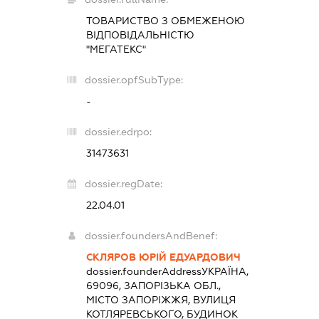
ТОВАРИСТВО З ОБМЕЖЕНОЮ
ВІДПОВІДАЛЬНІСТЮ
"МЕГАТЕКС"
dossier.opfSubType:
-
dossier.edrpo:
31473631
dossier.regDate:
22.04.01
dossier.foundersAndBenef:
СКЛЯРОВ ЮРІЙ ЕДУАРДОВИЧ
dossier.founderAddress
УКРАЇНА,
69096, ЗАПОРІЗЬКА ОБЛ.,
МІСТО ЗАПОРІЖЖЯ, ВУЛИЦЯ
КОТЛЯРЕВСЬКОГО, БУДИНОК