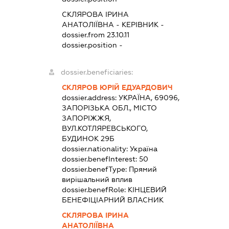
СКЛЯРОВА ІРИНА
АНАТОЛІЇВНА
-
КЕРІВНИК
-
dossier.from 23.10.11
dossier.position -
dossier.beneficiaries:
СКЛЯРОВ ЮРІЙ ЕДУАРДОВИЧ
dossier.address:
УКРАЇНА, 69096,
ЗАПОРІЗЬКА ОБЛ., МІСТО
ЗАПОРІЖЖЯ,
ВУЛ.КОТЛЯРЕВСЬКОГО,
БУДИНОК 29Б
dossier.nationality:
Україна
dossier.benefInterest:
50
dossier.benefType:
Прямий
вирішальний вплив
dossier.benefRole:
КІНЦЕВИЙ
БЕНЕФІЦІАРНИЙ ВЛАСНИК
СКЛЯРОВА ІРИНА
АНАТОЛІЇВНА