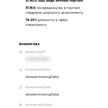
51.90.0
інші види оптової торгівлі
51.19.0
посередництво в торгівлі
товарами широкого асортименту
74.20.1
діяльність у сфері
інжинірингу
dossier.tax
dossier.staff
XXXXXXXXXX
dossier.taxDebt
dossier.missingData
dossier.esvDebt
dossier.missingData
dossier.ndsPayer