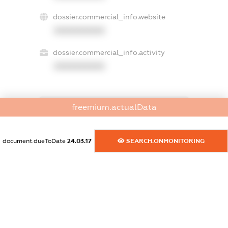
dossier.commercial_info.website
XXXXXXXXXX
dossier.commercial_info.activity
XXXXXXXXXX
freemium.actualData
freemium.exampleText_1
freemium.exampleText_2
freemium.anonymousPerSearch2
document.dueToDate
24.03.17
SEARCH.ONMONITORING
FREEMIUM.DETAILS
FREEMIUM.REGISTER