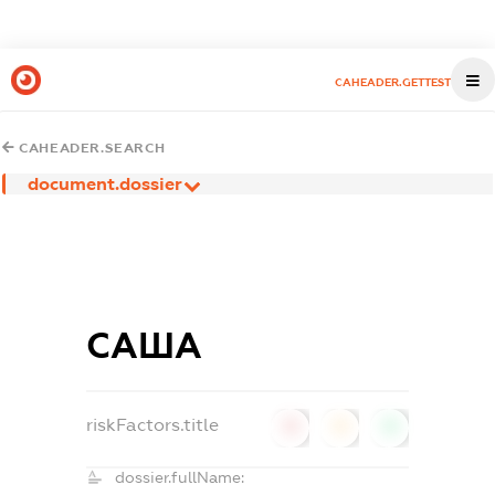
CAHEADER.GETTEST
CAHEADER.SEARCH
document.dossier
САША
riskFactors.title
0
0
0
dossier.fullName: