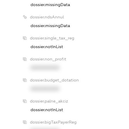
dossier.missingData
dossier.ndsAnnul
dossier.missingData
dossier.single_tax_reg
dossier.notInList
dossier.non_profit
XXXXXXXXXX
dossier.budget_dotation
XXXXXXXXXX
dossier.palne_akciz
dossier.notInList
dossier.bigTaxPayerReg