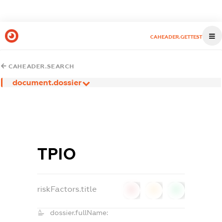
CAHEADER.GETTEST
CAHEADER.SEARCH
document.dossier
ТРІО
riskFactors.title
0
0
0
dossier.fullName: