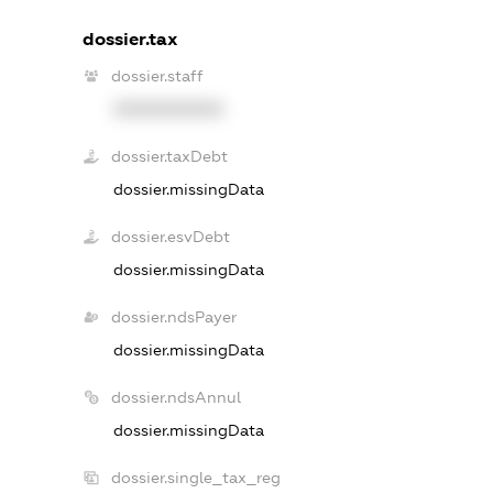
dossier.tax
dossier.staff
XXXXXXXXXX
dossier.taxDebt
dossier.missingData
dossier.esvDebt
dossier.missingData
dossier.ndsPayer
dossier.missingData
dossier.ndsAnnul
dossier.missingData
dossier.single_tax_reg