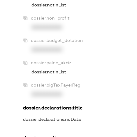
dossier.notInList
dossier.non_profit
XXXXXXXXXX
dossier.budget_dotation
XXXXXXXXXX
dossier.palne_akciz
dossier.notInList
dossier.bigTaxPayerReg
XXXXXXXXXX
dossier.declarations.title
dossier.declarations.noData