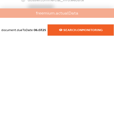
dossier.commercial_info.website
XXXXXXXXXX
freemium.actualData
dossier.commercial_info.activity
XXXXXXXXXX
document.dueToDate
06.07.25
SEARCH.ONMONITORING
freemium.exampleText_1
freemium.exampleText_2
freemium.anonymousPerSearch2
FREEMIUM.DETAILS
FREEMIUM.REGISTER