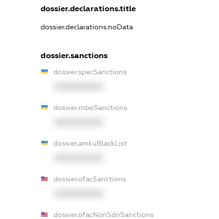
dossier.declarations.title
dossier.declarations.noData
dossier.sanctions
dossier.specSanctions
XXXXXXXXXX
dossier.rnboSanctions
XXXXXXXXXX
dossier.amkuBlackList
XXXXXXXXXX
dossier.ofacSanctions
XXXXXXXXXX
dossier.ofacNonSdnSanctions