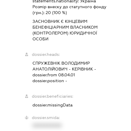
statements.nationality:
Україна
Розмір внеску до статутного фонду
(грн.):
20
(100 %)
ЗАСНОВНИК Є КІНЦЕВИМ
БЕНЕФІЦІАРНИМ ВЛАСНИКОМ
(КОНТРОЛЕРОМ) ЮРИДИЧНОЇ
ОСОБИ
dossier.heads:
СПРУЖЕВНІК ВОЛОДИМИР
АНАТОЛІЙОВИЧ
-
КЕРІВНИК
-
dossier.from 08.04.01
dossier.position -
dossier.beneficiaries:
dossier.missingData
dossier.smida:
XXXXXXXXXX