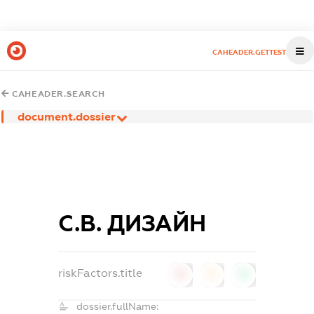
CAHEADER.GETTEST
CAHEADER.SEARCH
document.dossier
С.В. ДИЗАЙН
riskFactors.title
0
0
0
dossier.fullName: