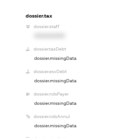
dossier.tax
dossier.staff
XXXXXXXXXX
dossier.taxDebt
dossier.missingData
dossier.esvDebt
dossier.missingData
dossier.ndsPayer
dossier.missingData
dossier.ndsAnnul
dossier.missingData