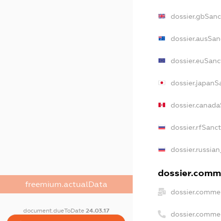
dossier.gbSanc
dossier.ausSan
dossier.euSanc
dossier.japanS
dossier.canad
dossier.rfSanc
dossier.russian
dossier.comme
freemium.actualData
dossier.commer
document.dueToDate
24.03.17
dossier.comme