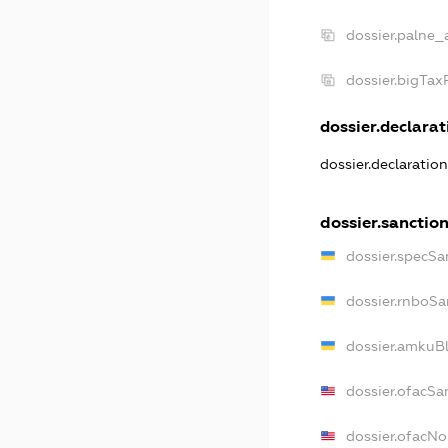
dossier.palne_
dossier.bigTa
dossier.declarati
dossier.declaratio
dossier.sanctio
dossier.specSa
dossier.rnboSa
dossier.amkuBl
dossier.ofacSa
dossier.ofacN