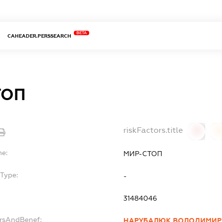
BETA
CAHEADER.PERSSEARCH
ТОП
riskFactors.title
0
0
me:
МИР-СТОП
Type:
-
31484046
ersAndBenef:
НАРУБАЛЮК ВОЛОДИМИР