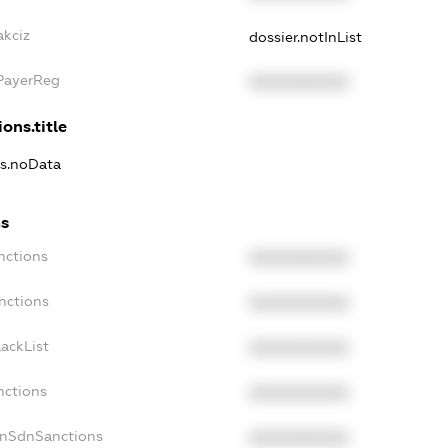
akciz
dossier.notInList
xPayerReg
XXXXXXXXXX
ons.title
ns.noData
ns
nctions
XXXXXXXXXX
nctions
XXXXXXXXXX
ackList
XXXXXXXXXX
nctions
XXXXXXXXXX
onSdnSanctions
XXXXXXXXXX