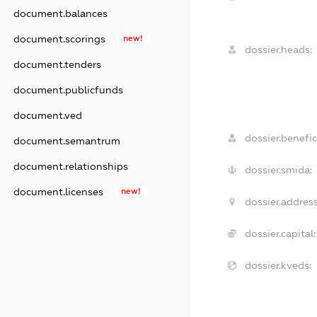
document.balances
document.scorings
new!
dossier.heads:
document.tenders
document.publicfunds
document.ved
dossier.benefic
document.semantrum
document.relationships
dossier.smida:
document.licenses
new!
dossier.address
dossier.capital:
dossier.kveds: