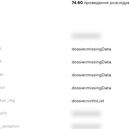
74.60
проведення розслідув
XXXXXXXXXX
t
dossier.missingData
t
dossier.missingData
er
dossier.missingData
nul
dossier.missingData
_tax_reg
dossier.notInList
ofit
XXXXXXXXXX
t_dotation
XXXXXXXXXX