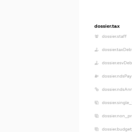
dossier.tax
dossier.staff
dossier.taxDeb
dossier.esvDeb
dossier.ndsPay
dossier.ndsAn
dossier.single
dossier.non_pr
dossier.budge