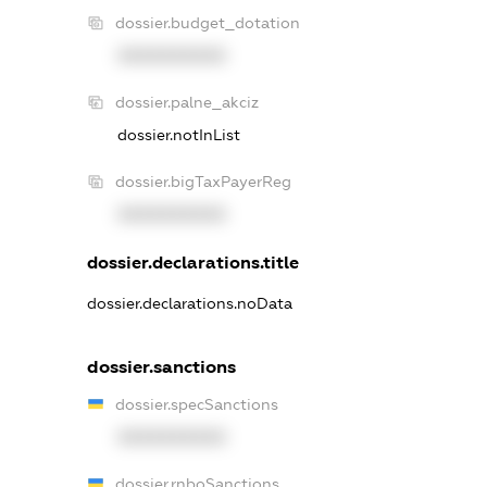
dossier.budget_dotation
XXXXXXXXXX
dossier.palne_akciz
dossier.notInList
dossier.bigTaxPayerReg
XXXXXXXXXX
dossier.declarations.title
dossier.declarations.noData
dossier.sanctions
dossier.specSanctions
XXXXXXXXXX
dossier.rnboSanctions