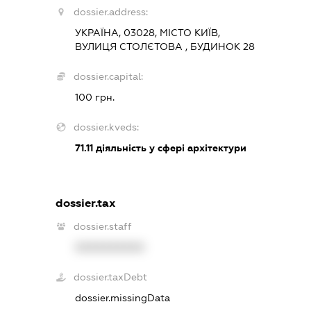
dossier.address:
УКРАЇНА, 03028, МІСТО КИЇВ,
ВУЛИЦЯ СТОЛЄТОВА , БУДИНОК 28
dossier.capital:
100 грн.
dossier.kveds:
71.11
діяльність у сфері архітектури
dossier.tax
dossier.staff
XXXXXXXXXX
dossier.taxDebt
dossier.missingData