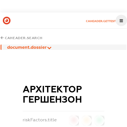
CAHEADER.GETTEST
CAHEADER.SEARCH
document.dossier
АРХІТЕКТОР
ГЕРШЕНЗОН
riskFactors.title
0
0
0