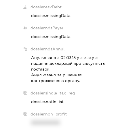
dossier.esvDebt
dossier.missingData
dossier.ndsPayer
dossier.missingData
dossier.ndsAnnul
Анульовано з 02.03.15 у зв'язку з:
надання декларацiй про вiдсутнiсть
поставок
Анульовано за рiшенням
контролюючого органу.
dossier.single_tax_reg
dossier.notInList
dossier.non_profit
XXXXXXXXXX