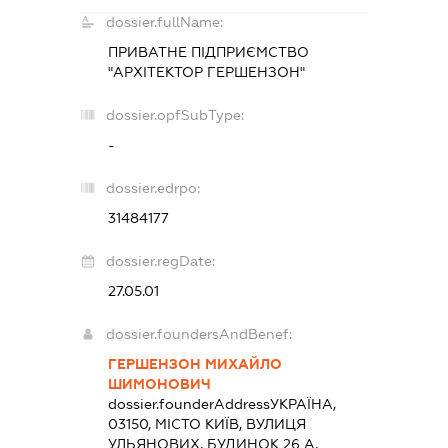
dossier.fullName:
ПРИВАТНЕ ПІДПРИЄМСТВО
"АРХІТЕКТОР ГЕРШЕНЗОН"
dossier.opfSubType:
-
dossier.edrpo:
31484177
dossier.regDate:
27.05.01
dossier.foundersAndBenef:
ГЕРШЕНЗОН МИХАЙЛО
ШИМОНОВИЧ
dossier.founderAddress
УКРАЇНА,
03150, МІСТО КИЇВ, ВУЛИЦЯ
УЛЬЯНОВИХ, БУДИНОК 26 А,