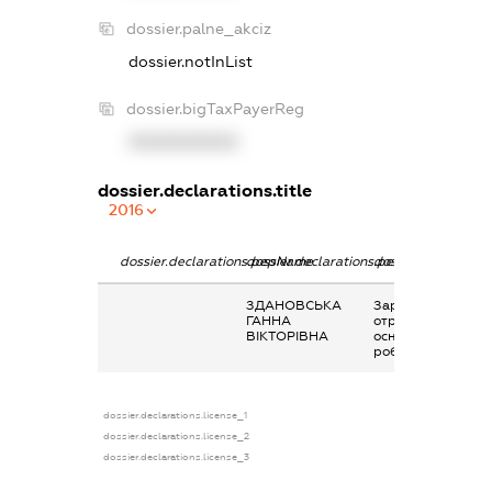
dossier.palne_akciz
dossier.notInList
dossier.bigTaxPayerReg
XXXXXXXXXX
dossier.declarations.title
2016
dossier.declarations.pepName
dossier.declarations.personName
dossier.declaratio
ЗДАНОВСЬКА
Заробітна плата
ГАННА
отримана за
ВІКТОРІВНА
основним місцем
роботи
dossier.declarations.license_1
dossier.declarations.license_2
dossier.declarations.license_3