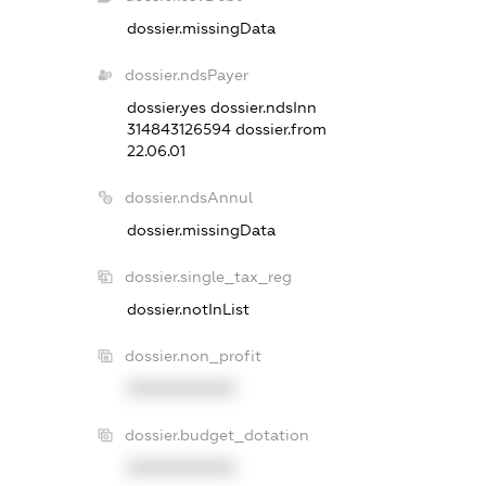
dossier.missingData
dossier.ndsPayer
dossier.yes
dossier.ndsInn
314843126594
dossier.from
22.06.01
dossier.ndsAnnul
dossier.missingData
dossier.single_tax_reg
dossier.notInList
dossier.non_profit
XXXXXXXXXX
dossier.budget_dotation
XXXXXXXXXX