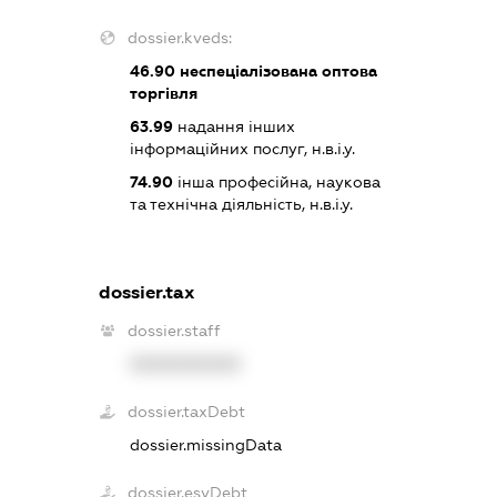
dossier.kveds:
46.90
неспеціалізована оптова
торгівля
63.99
надання інших
інформаційних послуг, н.в.і.у.
74.90
інша професійна, наукова
та технічна діяльність, н.в.і.у.
dossier.tax
dossier.staff
XXXXXXXXXX
dossier.taxDebt
dossier.missingData
dossier.esvDebt