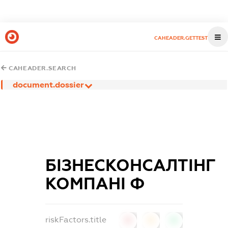
CAHEADER.GETTEST
CAHEADER.SEARCH
document.dossier
БІЗНЕСКОНСАЛТІНГ
КОМПАНІ Ф
riskFactors.title
0
0
0