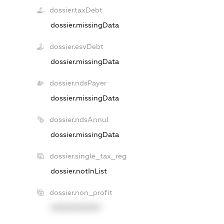
dossier.taxDebt
dossier.missingData
dossier.esvDebt
dossier.missingData
dossier.ndsPayer
dossier.missingData
dossier.ndsAnnul
dossier.missingData
dossier.single_tax_reg
dossier.notInList
dossier.non_profit
XXXXXXXXXX