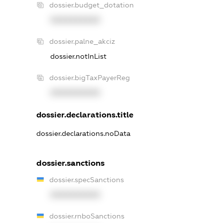
dossier.budget_dotation
XXXXXXXXXX
dossier.palne_akciz
dossier.notInList
dossier.bigTaxPayerReg
XXXXXXXXXX
dossier.declarations.title
dossier.declarations.noData
dossier.sanctions
dossier.specSanctions
XXXXXXXXXX
dossier.rnboSanctions