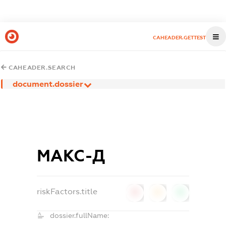
CAHEADER.GETTEST
CAHEADER.SEARCH
document.dossier
МАКС-Д
riskFactors.title
0
0
0
dossier.fullName: