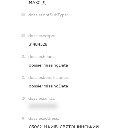
МАКС-Д
dossier.opfSubType:
-
dossier.edrpo:
31484528
dossier.heads:
dossier.missingData
dossier.beneficiaries:
dossier.missingData
dossier.smida:
XXXXXXXXXX
dossier.address:
03062, М.КИЇВ, СВЯТОШИНСЬКИЙ,