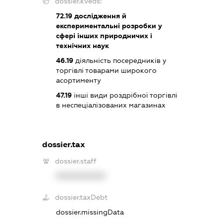
dossier.kveds:
72.19
дослідження й
експериментальні розробки у
сфері інших природничих і
технічних наук
46.19
діяльність посередників у
торгівлі товарами широкого
асортименту
47.19
інші види роздрібної торгівлі
в неспеціалізованих магазинах
dossier.tax
dossier.staff
XXXXXXXXXX
dossier.taxDebt
dossier.missingData