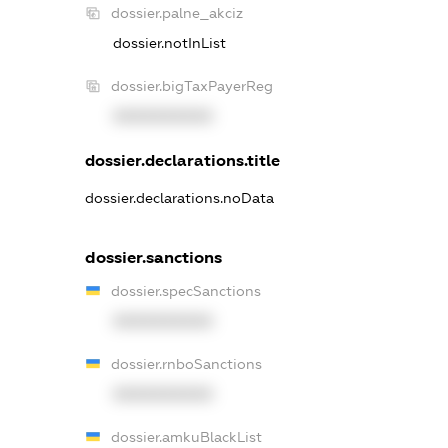
dossier.palne_akciz
dossier.notInList
dossier.bigTaxPayerReg
XXXXXXXXXX
dossier.declarations.title
dossier.declarations.noData
dossier.sanctions
dossier.specSanctions
XXXXXXXXXX
dossier.rnboSanctions
XXXXXXXXXX
dossier.amkuBlackList