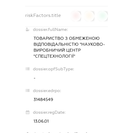
riskFactors.title
0
0
0
dossier.fullName:
ТОВАРИСТВО З ОБМЕЖЕНОЮ
ВІДПОВІДАЛЬНІСТЮ "НАУКОВО-
ВИРОБНИЧИЙ ЦЕНТР
"СПЕЦТЕХНОЛОГІЇ"
dossier.opfSubType:
-
dossier.edrpo:
31484549
dossier.regDate:
13.06.01