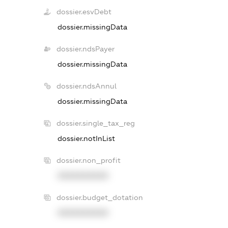
dossier.esvDebt
dossier.missingData
dossier.ndsPayer
dossier.missingData
dossier.ndsAnnul
dossier.missingData
dossier.single_tax_reg
dossier.notInList
dossier.non_profit
XXXXXXXXXX
dossier.budget_dotation
XXXXXXXXXX