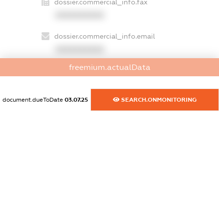
dossier.commercial_info.fax
XXXXXXXXXX
dossier.commercial_info.email
XXXXXXXXXX
freemium.actualData
dossier.commercial_info.website
XXXXXXXXXX
document.dueToDate
03.07.25
SEARCH.ONMONITORING
dossier.commercial_info.activity
XXXXXXXXXX
freemium.exampleText_1
freemium.exampleText_2
freemium.anonymousPerSearch2
FREEMIUM.DETAILS
FREEMIUM.REGISTER