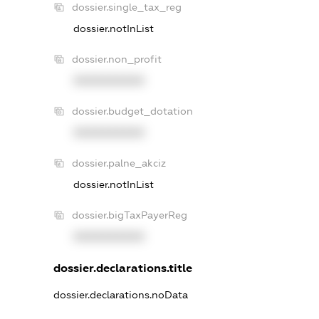
dossier.single_tax_reg
dossier.notInList
dossier.non_profit
XXXXXXXXXX
dossier.budget_dotation
XXXXXXXXXX
dossier.palne_akciz
dossier.notInList
dossier.bigTaxPayerReg
XXXXXXXXXX
dossier.declarations.title
dossier.declarations.noData