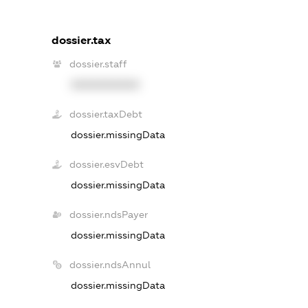
dossier.tax
dossier.staff
XXXXXXXXXX
dossier.taxDebt
dossier.missingData
dossier.esvDebt
dossier.missingData
dossier.ndsPayer
dossier.missingData
dossier.ndsAnnul
dossier.missingData