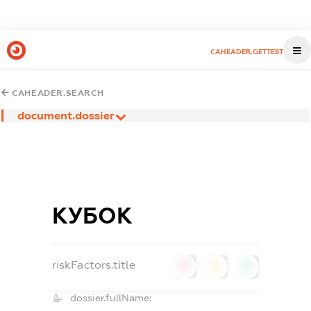
CAHEADER.GETTEST
CAHEADER.SEARCH
document.dossier
КУБОК
riskFactors.title
0
0
0
dossier.fullName: