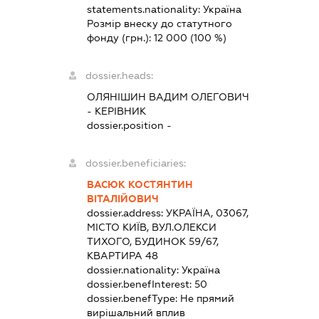
statements.nationality:
Україна
Розмір внеску до статутного
фонду (грн.):
12 000
(100 %)
dossier.heads:
ОЛЯНІШИН ВАДИМ ОЛЕГОВИЧ
-
КЕРІВНИК
dossier.position -
dossier.beneficiaries:
ВАСЮК КОСТЯНТИН
ВІТАЛІЙОВИЧ
dossier.address:
УКРАЇНА, 03067,
МІСТО КИЇВ, ВУЛ.ОЛЕКСИ
ТИХОГО, БУДИНОК 59/67,
КВАРТИРА 48
dossier.nationality:
Україна
dossier.benefInterest:
50
dossier.benefType:
Не прямий
вирішальний вплив