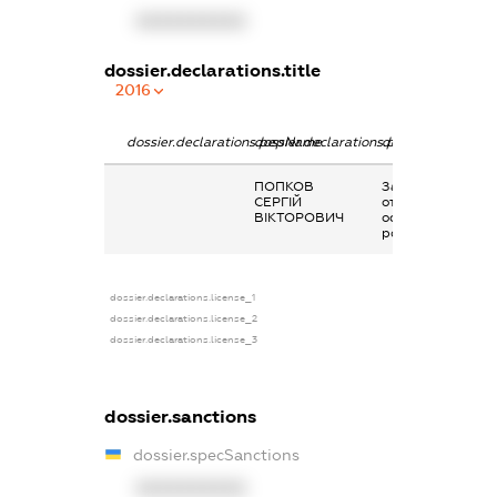
XXXXXXXXXX
dossier.declarations.title
2016
dossier.declarations.pepName
dossier.declarations.personName
dossier.declarati
ПОПКОВ
Заробітна плата
СЕРГІЙ
отримана за
ВІКТОРОВИЧ
основним місцем
роботи
dossier.declarations.license_1
dossier.declarations.license_2
dossier.declarations.license_3
dossier.sanctions
dossier.specSanctions
XXXXXXXXXX