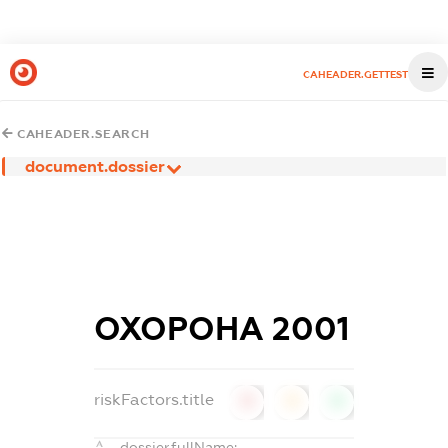
CAHEADER.GETTEST
CAHEADER.SEARCH
document.dossier
ОХОРОНА 2001
riskFactors.title
0
0
0
dossier.fullName: