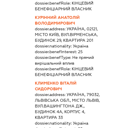
dossier.benefRole:
КІНЦЕВИЙ
БЕНЕФІЦІАРНИЙ ВЛАСНИК
КУРІННИЙ АНАТОЛІЙ
ВОЛОДИМИРОВИЧ
dossier.address:
УКРАЇНА, 02121,
МІСТО КИЇВ, ВУЛ.ВІРМЕНСЬКА,
БУДИНОК 29, КВАРТИРА 201
dossier.nationality:
Україна
dossier.benefInterest:
25
dossier.benefType:
Не прямий
вирішальний вплив
dossier.benefRole:
КІНЦЕВИЙ
БЕНЕФІЦІАРНИЙ ВЛАСНИК
КЛИМЕНКО ВІТАЛІЙ
СИДОРОВИЧ
dossier.address:
УКРАЇНА, 79032,
ЛЬВІВСЬКА ОБЛ., МІСТО ЛЬВІВ,
ВУЛ.ВАШИНГТОНА ДЖ.,
БУДИНОК 4А, КОРПУС 4,
КВАРТИРА 33
dossier.nationality:
Україна