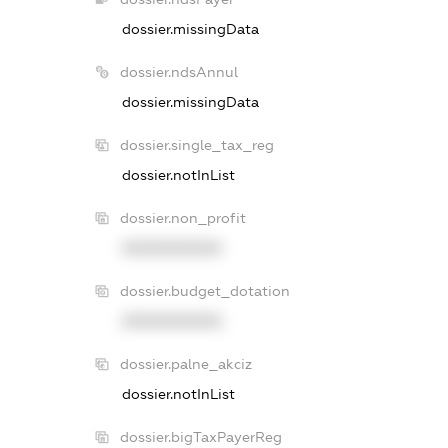
dossier.missingData
dossier.ndsAnnul
dossier.missingData
dossier.single_tax_reg
dossier.notInList
dossier.non_profit
XXXXXXXXXX
dossier.budget_dotation
XXXXXXXXXX
dossier.palne_akciz
dossier.notInList
dossier.bigTaxPayerReg