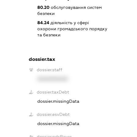
80.20
обслуговування систем
безпеки
84.24
діяльність у сфері
охорони громадського порядку
та безпеки
dossier.tax
dossier.staff
XXXXXXXXXX
dossier.taxDebt
dossier.missingData
dossier.esvDebt
dossier.missingData
dossier.ndsPayer