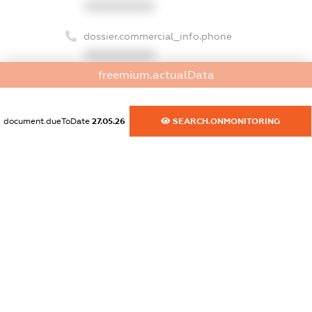
XXXXXXXXXX
dossier.commercial_info.phone
XXXXXXXXXX
freemium.actualData
dossier.commercial_info.fax
XXXXXXXXXX
document.dueToDate
27.05.26
SEARCH.ONMONITORING
dossier.commercial_info.email
XXXXXXXXXX
dossier.commercial_info.website
XXXXXXXXXX
dossier.commercial_info.activity
XXXXXXXXXX
freemium.exampleText_1