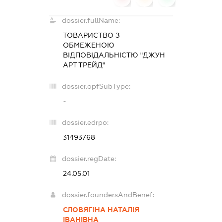
dossier.fullName:
ТОВАРИСТВО З
ОБМЕЖЕНОЮ
ВІДПОВІДАЛЬНІСТЮ "ДЖУН
АРТ ТРЕЙД"
dossier.opfSubType:
-
dossier.edrpo:
31493768
dossier.regDate:
24.05.01
dossier.foundersAndBenef:
СЛОВЯГІНА НАТАЛІЯ
ІВАНІВНА