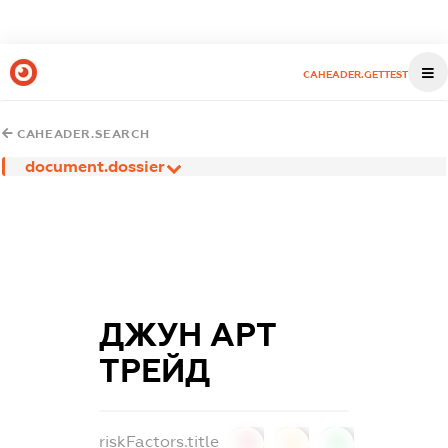
CAHEADER.GETTEST
CAHEADER.SEARCH
document.dossier
ДЖУН АРТ
ТРЕЙД
riskFactors.title
0
0
0