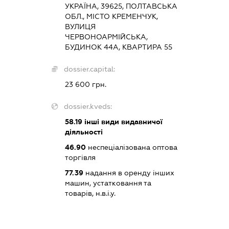
УКРАЇНА, 39625, ПОЛТАВСЬКА
ОБЛ., МІСТО КРЕМЕНЧУК,
ВУЛИЦЯ
ЧЕРВОНОАРМІЙСЬКА,
БУДИНОК 44А, КВАРТИРА 55
dossier.capital:
23 600 грн.
dossier.kveds:
58.19
інші види видавничої
діяльності
46.90
неспеціалізована оптова
торгівля
77.39
надання в оренду інших
машин, устатковання та
товарів, н.в.і.у.