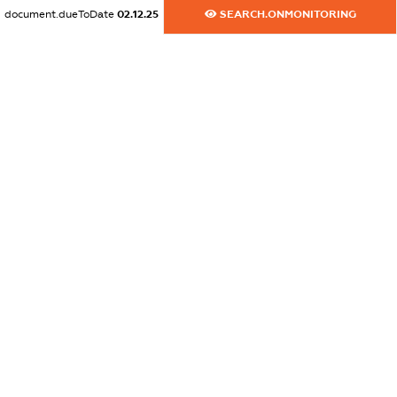
document.dueToDate
02.12.25
SEARCH.ONMONITORING
dossier.commercial_info.title
dossier.commercial_info.postal_address
XXXXXXXXXX
dossier.commercial_info.phone
XXXXXXXXXX
dossier.commercial_info.fax
XXXXXXXXXX
dossier.commercial_info.email
XXXXXXXXXX
dossier.commercial_info.website
XXXXXXXXXX
dossier.commercial_info.activity
XXXXXXXXXX