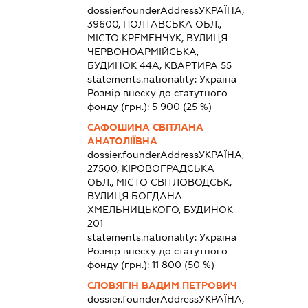
dossier.founderAddress
УКРАЇНА,
39600, ПОЛТАВСЬКА ОБЛ.,
МІСТО КРЕМЕНЧУК, ВУЛИЦЯ
ЧЕРВОНОАРМІЙСЬКА,
БУДИНОК 44А, КВАРТИРА 55
statements.nationality:
Україна
Розмір внеску до статутного
фонду (грн.):
5 900
(25 %)
САФОШИНА СВІТЛАНА
АНАТОЛІЇВНА
dossier.founderAddress
УКРАЇНА,
27500, КІРОВОГРАДСЬКА
ОБЛ., МІСТО СВІТЛОВОДСЬК,
ВУЛИЦЯ БОГДАНА
ХМЕЛЬНИЦЬКОГО, БУДИНОК
201
statements.nationality:
Україна
Розмір внеску до статутного
фонду (грн.):
11 800
(50 %)
СЛОВЯГІН ВАДИМ ПЕТРОВИЧ
dossier.founderAddress
УКРАЇНА,