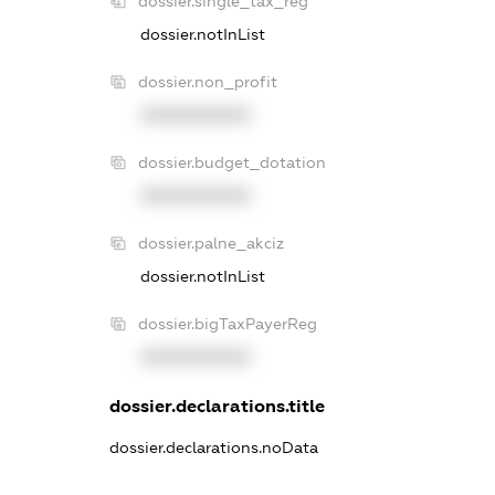
dossier.single_tax_reg
dossier.notInList
dossier.non_profit
XXXXXXXXXX
dossier.budget_dotation
XXXXXXXXXX
dossier.palne_akciz
dossier.notInList
dossier.bigTaxPayerReg
XXXXXXXXXX
dossier.declarations.title
dossier.declarations.noData