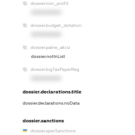
dossier.non_profit
XXXXXXXXXX
dossier.budget_dotation
XXXXXXXXXX
dossier.palne_akciz
dossier.notInList
dossier.bigTaxPayerReg
XXXXXXXXXX
dossier.declarations.title
dossier.declarations.noData
dossier.sanctions
dossier.specSanctions