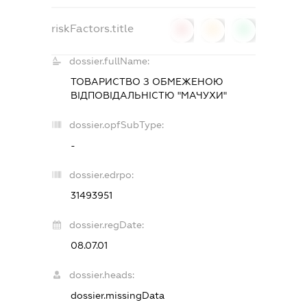
riskFactors.title
0
0
0
dossier.fullName:
ТОВАРИСТВО З ОБМЕЖЕНОЮ
ВІДПОВІДАЛЬНІСТЮ "МАЧУХИ"
dossier.opfSubType:
-
dossier.edrpo:
31493951
dossier.regDate:
08.07.01
dossier.heads:
dossier.missingData