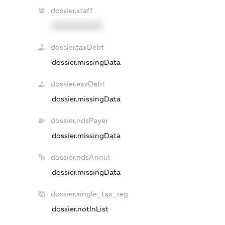
dossier.staff
XXXXXXXXXX
dossier.taxDebt
dossier.missingData
dossier.esvDebt
dossier.missingData
dossier.ndsPayer
dossier.missingData
dossier.ndsAnnul
dossier.missingData
dossier.single_tax_reg
dossier.notInList