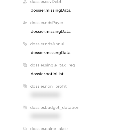
dossier.esvDebt
dossier.missingData
dossier.ndsPayer
dossier.missingData
dossier.ndsAnnul
dossier.missingData
dossier.single_tax_reg
dossier.notInList
dossier.non_profit
XXXXXXXXXX
dossier.budget_dotation
XXXXXXXXXX
dossier.palne_akciz