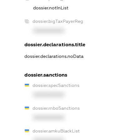
dossier.notInList
dossier.bigTaxPayerReg
XXXXXXXXXX
dossier.declarations.title
dossier.declarations.noData
dossier.sanctions
dossier.specSanctions
XXXXXXXXXX
dossier.rnboSanctions
XXXXXXXXXX
dossier.amkuBlackList