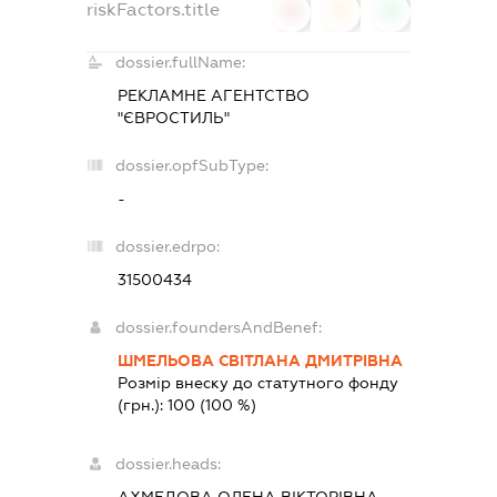
riskFactors.title
0
0
0
dossier.fullName:
РЕКЛАМНЕ АГЕНТСТВО
"ЄВРОСТИЛЬ"
dossier.opfSubType:
-
dossier.edrpo:
31500434
dossier.foundersAndBenef:
ШМЕЛЬОВА СВІТЛАНА ДМИТРІВНА
Розмір внеску до статутного фонду
(грн.):
100
(100 %)
dossier.heads:
АХМЕДОВА ОЛЕНА ВІКТОРІВНА
-