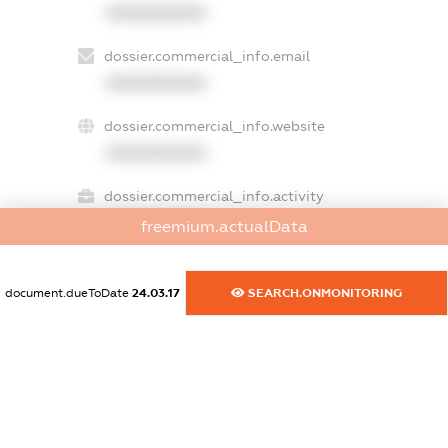
XXXXXXXXXX
dossier.commercial_info.email
XXXXXXXXXX
dossier.commercial_info.website
XXXXXXXXXX
dossier.commercial_info.activity
XXXXXXXXXX
freemium.actualData
document.dueToDate
24.03.17
SEARCH.ONMONITORING
freemium.exampleText_1
freemium.exampleText_2
freemium.anonymousPerSearch2
FREEMIUM.DETAILS
FREEMIUM.REGISTER