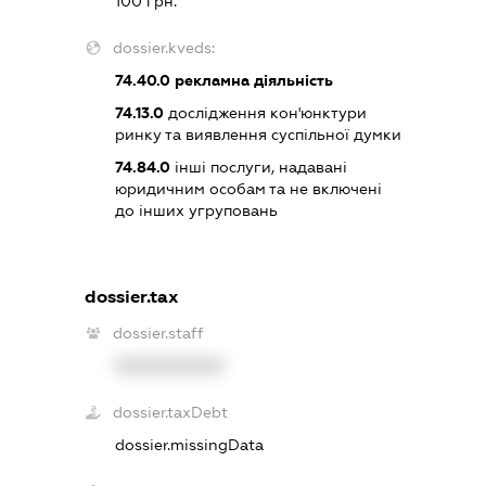
100 грн.
dossier.kveds:
74.40.0
рекламна діяльність
74.13.0
дослідження кон'юнктури
ринку та виявлення суспільної думки
74.84.0
інші послуги, надавані
юридичним особам та не включені
до інших угруповань
dossier.tax
dossier.staff
XXXXXXXXXX
dossier.taxDebt
dossier.missingData