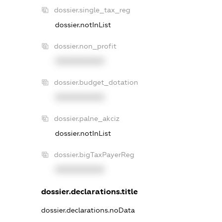
dossier.single_tax_reg
dossier.notInList
dossier.non_profit
XXXXXXXXXX
dossier.budget_dotation
XXXXXXXXXX
dossier.palne_akciz
dossier.notInList
dossier.bigTaxPayerReg
XXXXXXXXXX
dossier.declarations.title
dossier.declarations.noData