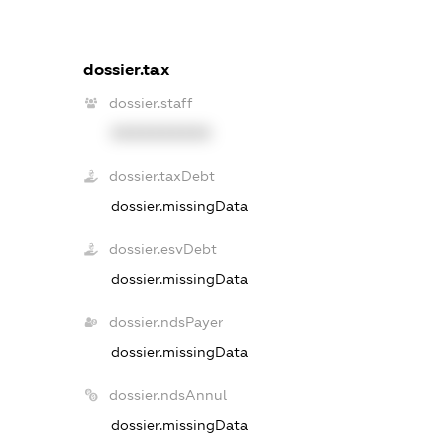
dossier.tax
dossier.staff
XXXXXXXXXX
dossier.taxDebt
dossier.missingData
dossier.esvDebt
dossier.missingData
dossier.ndsPayer
dossier.missingData
dossier.ndsAnnul
dossier.missingData