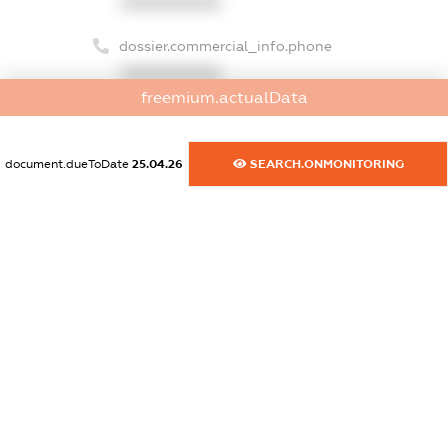
XXXXXXXXXX
dossier.commercial_info.phone
XXXXXXXXXX
freemium.actualData
dossier.commercial_info.fax
XXXXXXXXXX
document.dueToDate
25.04.26
SEARCH.ONMONITORING
dossier.commercial_info.email
XXXXXXXXXX
dossier.commercial_info.website
XXXXXXXXXX
dossier.commercial_info.activity
XXXXXXXXXX
freemium.exampleText_1