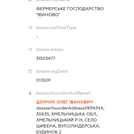
ФЕРМЕРСЬКЕ ГОСПОДАРСТВО
"ІВАНОВО"
dossier.opfSubType:
-
dossier.edrpo:
31503477
dossier.regDate:
01.10.01
dossier.foundersAndBenef:
ДОМЧУК ОЛЕГ ІВАНОВИЧ
dossier.founderAddress
УКРАЇНА,
30635, ХМЕЛЬНИЦЬКА ОБЛ.,
ХМЕЛЬНИЦЬКИЙ Р-Н, СЕЛО
ШИБЕНА, ВУЛ.ОЛІНДЕРСЬКА,
БУДИНОК 2