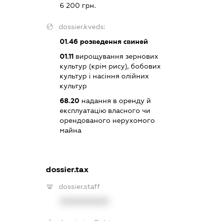
6 200 грн.
dossier.kveds:
01.46
розведення свиней
01.11
вирощування зернових
культур (крім рису), бобових
культур і насіння олійних
культур
68.20
надання в оренду й
експлуатацію власного чи
орендованого нерухомого
майна
dossier.tax
dossier.staff
XXXXXXXXXX