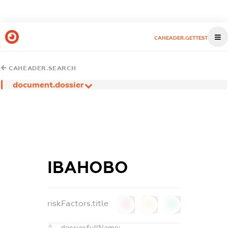
CAHEADER.GETTEST
CAHEADER.SEARCH
document.dossier
ІВАНОВО
riskFactors.title
0
0
0
dossier.fullName: