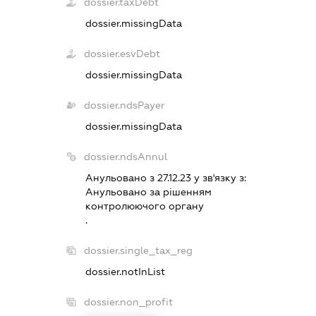
dossier.taxDebt
dossier.missingData
dossier.esvDebt
dossier.missingData
dossier.ndsPayer
dossier.missingData
dossier.ndsAnnul
Анульовано з 27.12.23 у зв'язку з:
Анульовано за рiшенням
контролюючого органу
.
dossier.single_tax_reg
dossier.notInList
dossier.non_profit