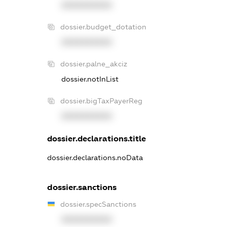
XXXXXXXXXX
dossier.budget_dotation
XXXXXXXXXX
dossier.palne_akciz
dossier.notInList
dossier.bigTaxPayerReg
XXXXXXXXXX
dossier.declarations.title
dossier.declarations.noData
dossier.sanctions
dossier.specSanctions
XXXXXXXXXX