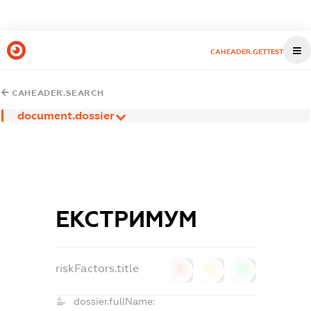
CAHEADER.GETTEST
CAHEADER.SEARCH
document.dossier
ЕКСТРИМУМ
riskFactors.title
0
0
0
dossier.fullName: