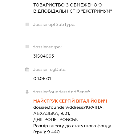
ТОВАРИСТВО З ОБМЕЖЕНОЮ
ВІДПОВІДАЛЬНІСТЮ "ЕКСТРИМУМ"
dossier.opfSubType:
-
dossier.edrpo:
31504093
dossier.regDate:
04.06.01
dossier.foundersAndBenef:
МАЙСТРУК СЕРГІЙ ВІТАЛІЙОВИЧ
dossier.founderAddress
УКРАЇНА,
АБХАЗЬКА, 9, 31,
ДНІПРОПЕТРОВСЬК
Розмір внеску до статутного фонду
(грн.):
9 440