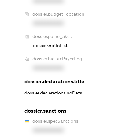
XXXXXXXXXX
dossier.budget_dotation
XXXXXXXXXX
dossier.palne_akciz
dossier.notInList
dossier.bigTaxPayerReg
XXXXXXXXXX
dossier.declarations.title
dossier.declarations.noData
dossier.sanctions
dossier.specSanctions
XXXXXXXXXX