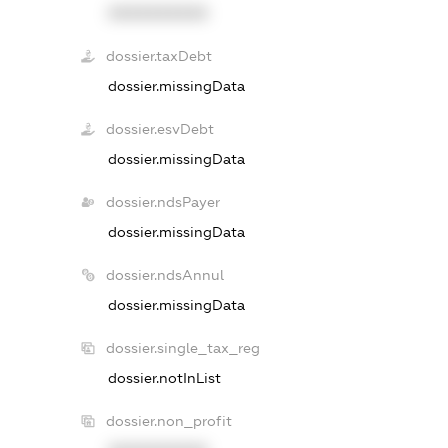
XXXXXXXXXX
dossier.taxDebt
dossier.missingData
dossier.esvDebt
dossier.missingData
dossier.ndsPayer
dossier.missingData
dossier.ndsAnnul
dossier.missingData
dossier.single_tax_reg
dossier.notInList
dossier.non_profit