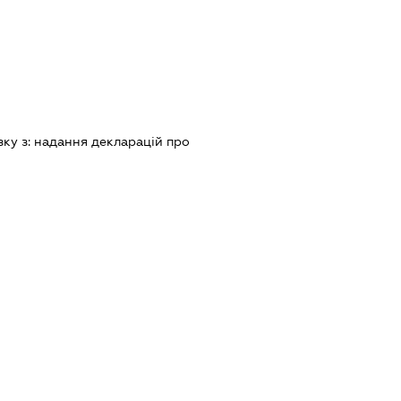
зку з:
надання декларацiй про