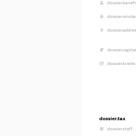
dossier.benefi
dossier.smida:
dossier.addres
dossier.capital
dossier.kveds:
dossier.tax
dossier.staff