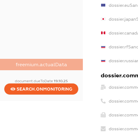
dossier.euSan
dossier.japan
dossier.canad
dossier.rfSan
dossier.russia
freemium.actualData
dossier.comme
document.dueToDate
19.10.25
dossier.comme
SEARCH.ONMONITORING
dossier.comm
dossier.comme
dossier.comme