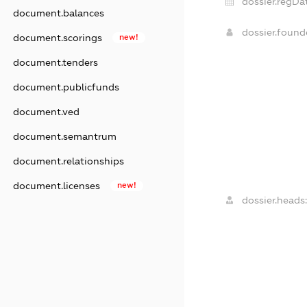
dossier.regDa
document.balances
dossier.foun
document.scorings
new!
document.tenders
document.publicfunds
document.ved
document.semantrum
document.relationships
document.licenses
new!
dossier.heads: