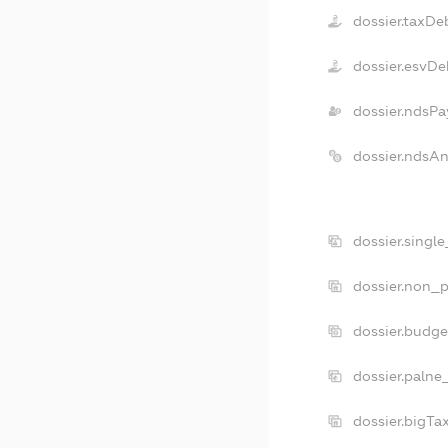
dossier.taxDe
dossier.esvDe
dossier.ndsPa
dossier.ndsA
dossier.singl
dossier.non_p
dossier.budg
dossier.palne
dossier.bigT