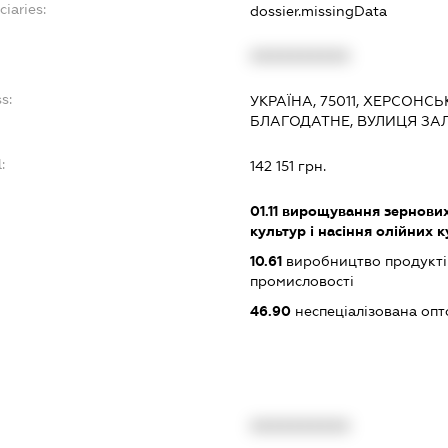
ciaries:
dossier.missingData
XXXXXXXXXX
s:
УКРАЇНА, 75011, ХЕРСОНСЬ
БЛАГОДАТНЕ, ВУЛИЦЯ ЗАЛ
:
142 151 грн.
01.11
вирощування зернових 
культур і насіння олійних 
10.61
виробництво продукті
промисловості
46.90
неспеціалізована опт
XXXXXXXXXX