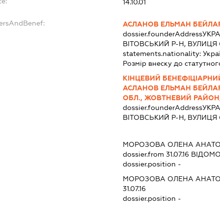
te:
14.10.01
dersAndBenef:
АСЛАНОВ ЕЛЬМАН БЕЙЛА
dossier.founderAddress
УКРА
ВІТОВСЬКИЙ Р-Н, ВУЛИЦЯ 
statements.nationality:
Укра
Розмір внеску до статутног
КІНЦЕВИЙ БЕНЕФІЦІАРНИЙ
АСЛАНОВ ЕЛЬМАН БЕЙЛАР
ОБЛ., ЖОВТНЕВИЙ РАЙОН, В
dossier.founderAddress
УКРА
ВІТОВСЬКИЙ Р-Н, ВУЛИЦЯ 
МОРОЗОВА ОЛЕНА АНАТО
dossier.from 31.07.16
ВІДОМОС
dossier.position -
МОРОЗОВА ОЛЕНА АНАТО
31.07.16
dossier.position -