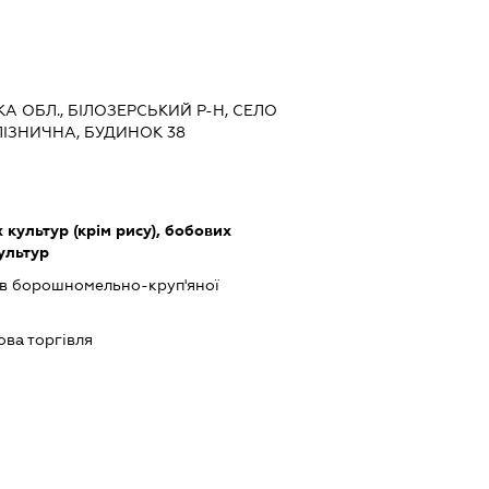
КА ОБЛ., БІЛОЗЕРСЬКИЙ Р-Н, СЕЛО
ІЗНИЧНА, БУДИНОК 38
культур (крім рису), бобових
культур
в борошномельно-круп'яної
ова торгівля