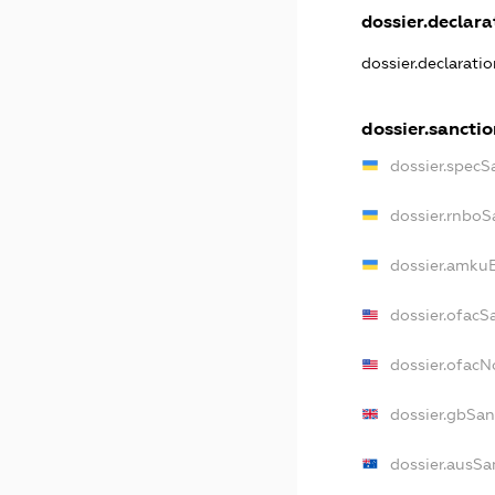
dossier.declarat
dossier.declarati
dossier.sanctio
dossier.specS
dossier.rnboS
dossier.amkuB
dossier.ofacS
dossier.ofac
dossier.gbSan
dossier.ausSa