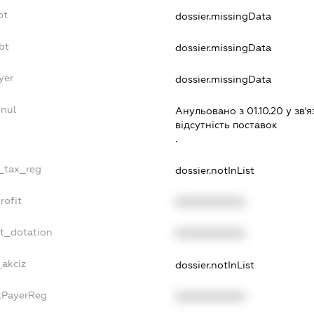
bt
dossier.missingData
bt
dossier.missingData
yer
dossier.missingData
nnul
Анульовано з 01.10.20 у зв'я
вiдсутнiсть поставок
.
e_tax_reg
dossier.notInList
rofit
XXXXXXXXXX
et_dotation
XXXXXXXXXX
_akciz
dossier.notInList
axPayerReg
XXXXXXXXXX