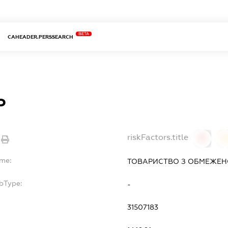
BETA
CAHEADER.PERSSEARCH
Ь
riskFactors.title
0
ame:
ТОВАРИСТВО З ОБМЕЖЕН
bType:
-
31507183