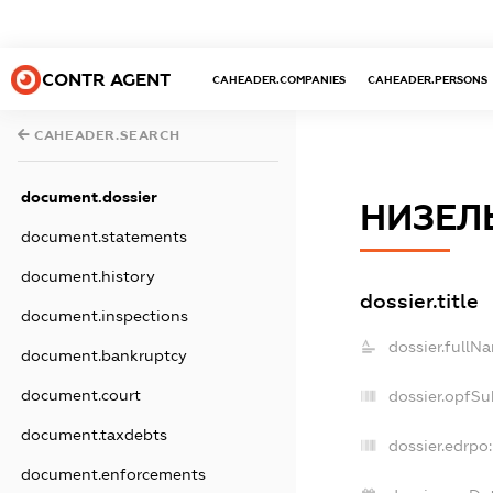
CONTR AGENT
CAHEADER.COMPANIES
CAHEADER.PERSONS
CAHEADER.SEARCH
document.dossier
НИЗЕЛ
document.statements
document.history
dossier.title
document.inspections
dossier.fullN
document.bankruptcy
document.court
dossier.opfSu
document.taxdebts
dossier.edrpo:
document.enforcements