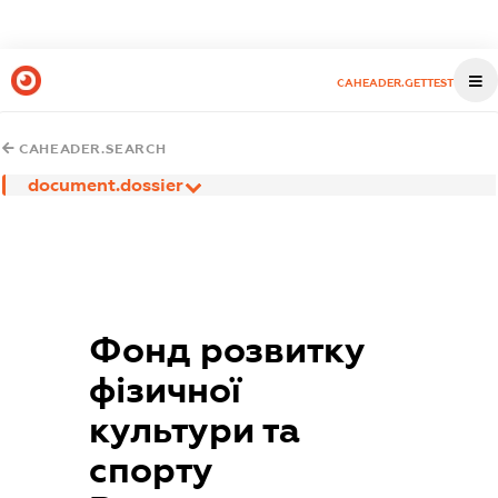
CAHEADER.GETTEST
CAHEADER.SEARCH
document.dossier
Фонд розвитку
фізичної
культури та
спорту