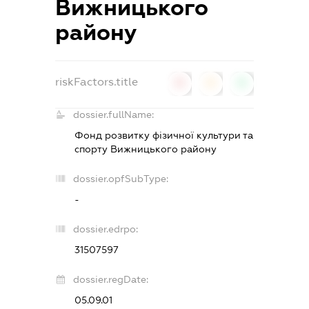
Вижницького
району
riskFactors.title
0
0
0
dossier.fullName:
Фонд розвитку фізичної культури та
спорту Вижницького району
dossier.opfSubType:
-
dossier.edrpo:
31507597
dossier.regDate:
05.09.01