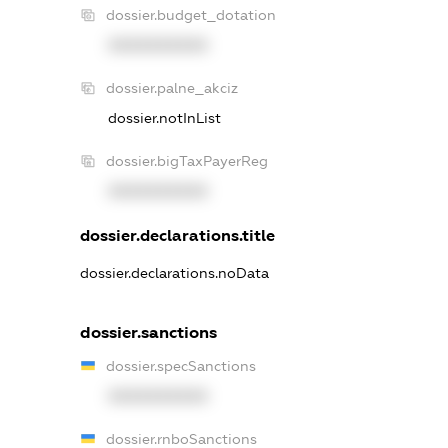
dossier.budget_dotation
XXXXXXXXXX
dossier.palne_akciz
dossier.notInList
dossier.bigTaxPayerReg
XXXXXXXXXX
dossier.declarations.title
dossier.declarations.noData
dossier.sanctions
dossier.specSanctions
XXXXXXXXXX
dossier.rnboSanctions