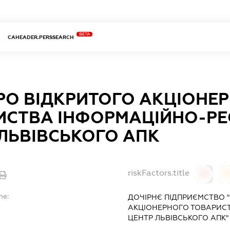
BETA
CAHEADER.PERSSEARCH
РО ВІДКРИТОГО АКЦІОНЕ
ИСТВА ІНФОРМАЦІЙНО-РЕ
ЛЬВІВСЬКОГО АПК
riskFactors.title
0
0
me:
ДОЧІРНЄ ПІДПРИЄМСТВО "
АКЦІОНЕРНОГО ТОВАРИС
ЦЕНТР ЛЬВІВСЬКОГО АПК"