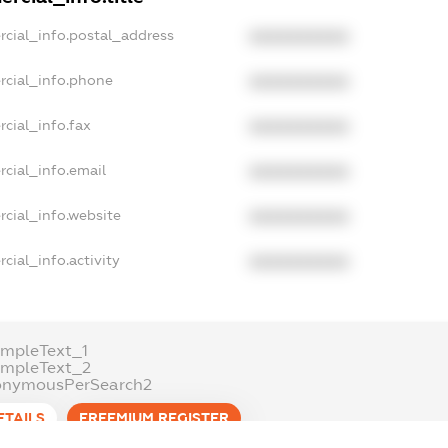
rcial_info.postal_address
XXXXXXXXXX
rcial_info.phone
XXXXXXXXXX
cial_info.fax
XXXXXXXXXX
cial_info.email
XXXXXXXXXX
cial_info.website
XXXXXXXXXX
cial_info.activity
XXXXXXXXXX
mpleText_1
ampleText_2
onymousPerSearch2
ETAILS
FREEMIUM.REGISTER