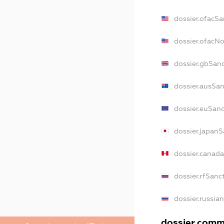
dossier.ofacSa
dossier.ofacN
dossier.gbSan
dossier.ausSa
dossier.euSan
dossier.japanS
dossier.canad
dossier.rfSanc
dossier.russia
dossier.comme