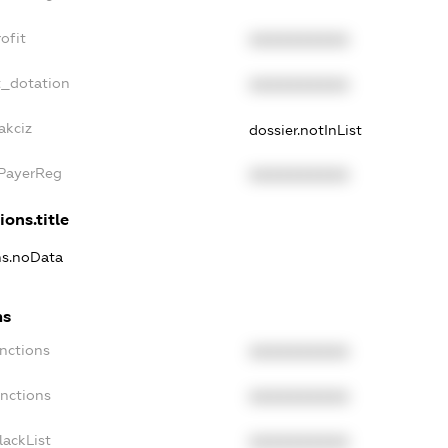
ofit
XXXXXXXXXX
t_dotation
XXXXXXXXXX
akciz
dossier.notInList
xPayerReg
XXXXXXXXXX
ions.title
ons.noData
ns
anctions
XXXXXXXXXX
anctions
XXXXXXXXXX
lackList
XXXXXXXXXX