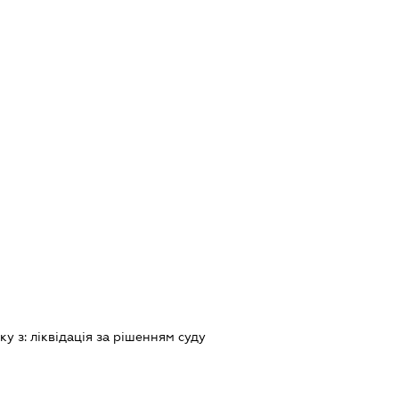
зку з:
лiквiдацiя за рiшенням суду