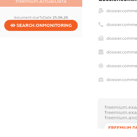
freemium.actualData
dossier.comme
document.dueToDate
25.06.26
dossier.comme
SEARCH.ONMONITORING
dossier.commer
dossier.commer
dossier.commer
dossier.commer
freemium.exa
freemium.ex
freemium.an
FREEMIUM.D