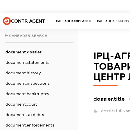
CONTR AGENT
CAHEADER.COMPANIES
CAHEADER.PERSONS
CAHEADER.SEARCH
document.dossier
ІРЦ-АГ
document.statements
ТОВАР
document.history
ЦЕНТР 
document.inspections
document.bankruptcy
dossier.title
document.court
dossier.fullNa
document.taxdebts
document.enforcements