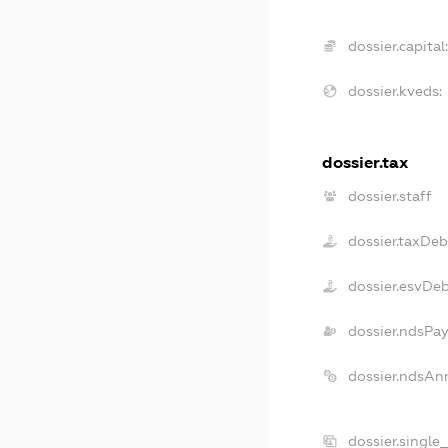
dossier.capital
dossier.kveds:
dossier.tax
dossier.staff
dossier.taxDeb
dossier.esvDe
dossier.ndsPay
dossier.ndsAn
dossier.single