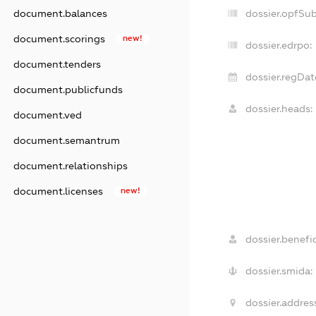
document.balances
dossier.opfSu
document.scorings
new!
dossier.edrpo:
document.tenders
dossier.regDat
document.publicfunds
dossier.heads:
document.ved
document.semantrum
document.relationships
document.licenses
new!
dossier.benefic
dossier.smida:
dossier.addres