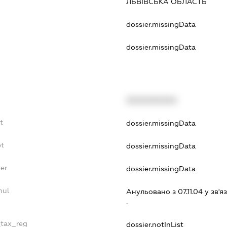
ЛЬВІВСЬКА ОБЛАСТЬ
:
dossier.missingData
dossier.missingData
XXXXXXXXXX
t
dossier.missingData
bt
dossier.missingData
er
dossier.missingData
nul
Анульовано з 07.11.04 у зв'я
.
_tax_reg
dossier.notInList