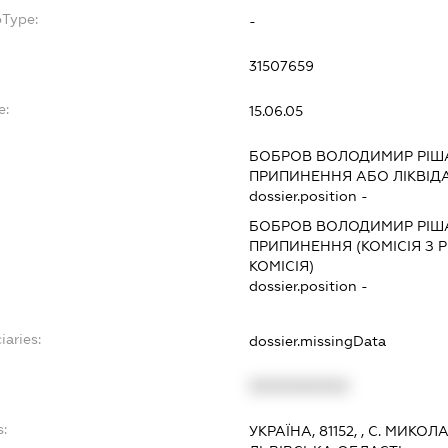
bType:
-
31507659
e:
15.06.05
БОБРОВ ВОЛОДИМИР РІ
ПРИПИНЕННЯ АБО ЛІКВІД
dossier.position -
БОБРОВ ВОЛОДИМИР РІ
ПРИПИНЕННЯ (КОМІСІЯ З Р
КОМІСІЯ)
dossier.position -
iaries:
dossier.missingData
XXXXXXXXXX
s:
УКРАЇНА, 81152, , С. МИК