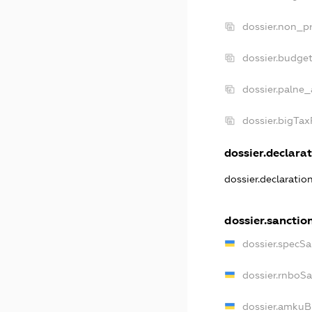
dossier.non_pr
dossier.budge
dossier.palne_
dossier.bigTa
dossier.declarat
dossier.declarati
dossier.sanctio
dossier.specS
dossier.rnboS
dossier.amkuB