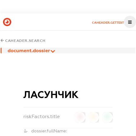
CAHEADER.GETTEST
CAHEADER.SEARCH
document.dossier
ЛАСУНЧИК
riskFactors.title
0
0
0
dossier.fullName: