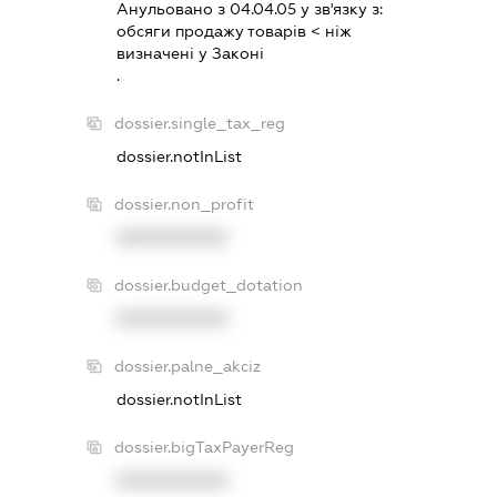
Анульовано з 04.04.05 у зв'язку з:
обсяги продажу товарiв < нiж
визначенi у Законi
.
dossier.single_tax_reg
dossier.notInList
dossier.non_profit
XXXXXXXXXX
dossier.budget_dotation
XXXXXXXXXX
dossier.palne_akciz
dossier.notInList
dossier.bigTaxPayerReg
XXXXXXXXXX