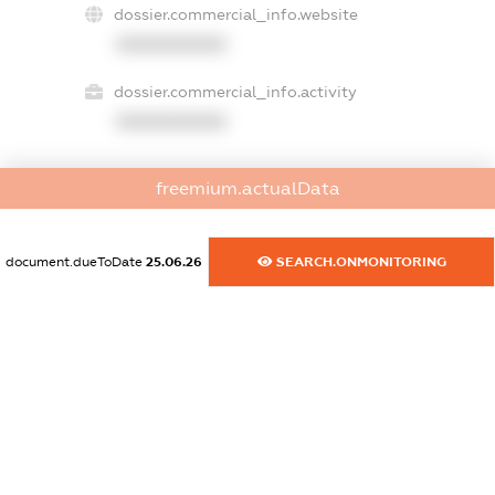
dossier.commercial_info.website
XXXXXXXXXX
dossier.commercial_info.activity
XXXXXXXXXX
freemium.actualData
freemium.exampleText_1
freemium.exampleText_2
freemium.anonymousPerSearch2
document.dueToDate
25.06.26
SEARCH.ONMONITORING
FREEMIUM.DETAILS
FREEMIUM.REGISTER