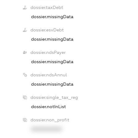
dossier.taxDebt
dossier.missingData
dossier.esvDebt
dossier.missingData
dossier.ndsPayer
dossier.missingData
dossier.ndsAnnul
dossier.missingData
dossier.single_tax_reg
dossier.notInList
dossier.non_profit
XXXXXXXXXX