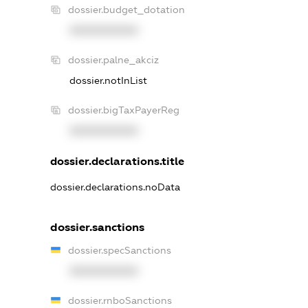
dossier.budget_dotation
XXXXXXXXXX
dossier.palne_akciz
dossier.notInList
dossier.bigTaxPayerReg
XXXXXXXXXX
dossier.declarations.title
dossier.declarations.noData
dossier.sanctions
dossier.specSanctions
XXXXXXXXXX
dossier.rnboSanctions