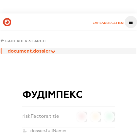
CAHEADER.GETTEST
CAHEADER.SEARCH
document.dossier
ФУДІМПЕКС
riskFactors.title
0
0
0
dossier.fullName: