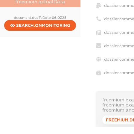
freemium.actualData
dossier.comme
document.dueToDate
06.07.25
dossier.comme
SEARCH.ONMONITORING
dossier.commer
dossier.commer
dossier.commer
dossier.commer
freemium.exa
freemium.ex
freemium.an
FREEMIUM.D