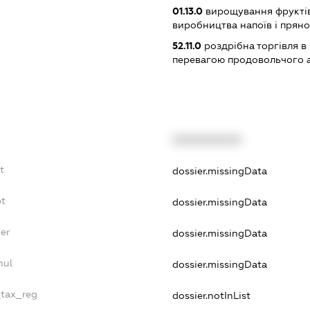
01.13.0
вирощування фруктів, 
виробництва напоїв і прян
52.11.0
роздрібна торгівля в
перевагою продовольчого 
XXXXXXXXXX
t
dossier.missingData
bt
dossier.missingData
er
dossier.missingData
nul
dossier.missingData
_tax_reg
dossier.notInList