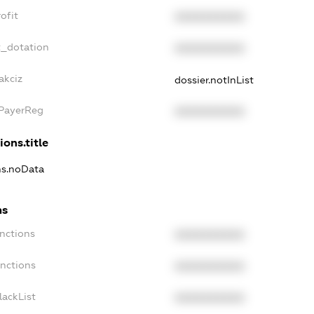
ofit
XXXXXXXXXX
t_dotation
XXXXXXXXXX
akciz
dossier.notInList
xPayerReg
XXXXXXXXXX
ions.title
ons.noData
ns
anctions
XXXXXXXXXX
anctions
XXXXXXXXXX
lackList
XXXXXXXXXX