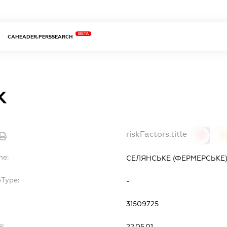
BETA
CAHEADER.PERSSEARCH
К
riskFactors.title
0
0
me:
СЕЛЯНСЬКЕ (ФЕРМЕРСЬКЕ
bType:
-
31509725
e:
22.05.01