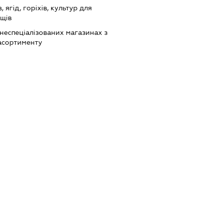
ягід, горіхів, культур для
ощів
 неспеціалізованих магазинах з
асортименту