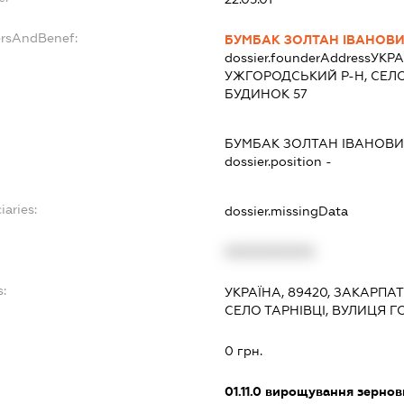
ersAndBenef:
БУМБАК ЗОЛТАН ІВАНОВ
dossier.founderAddress
УКРА
УЖГОРОДСЬКИЙ Р-Н, СЕЛО
БУДИНОК 57
БУМБАК ЗОЛТАН ІВАНОВ
dossier.position -
iaries:
dossier.missingData
XXXXXXXXXX
s:
УКРАЇНА, 89420, ЗАКАРПА
СЕЛО ТАРНІВЦІ, ВУЛИЦЯ Г
:
0 грн.
01.11.0
вирощування зернови