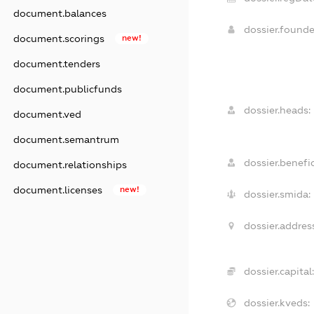
document.balances
dossier.found
document.scorings
new!
document.tenders
document.publicfunds
dossier.heads:
document.ved
document.semantrum
dossier.benefic
document.relationships
document.licenses
new!
dossier.smida:
dossier.addres
dossier.capital
dossier.kveds: