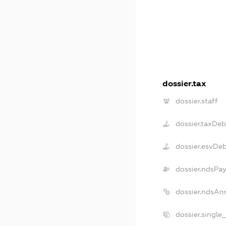
dossier.tax
dossier.staff
dossier.taxDeb
dossier.esvDe
dossier.ndsPay
dossier.ndsAn
dossier.single