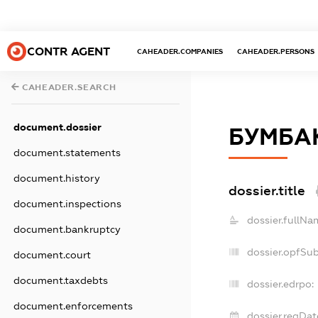
CONTR AGENT
CAHEADER.COMPANIES
CAHEADER.PERSONS
CAHEADER.SEARCH
document.dossier
БУМБА
document.statements
document.history
dossier.title
document.inspections
dossier.fullNa
document.bankruptcy
dossier.opfSu
document.court
document.taxdebts
dossier.edrpo:
document.enforcements
dossier.regDat