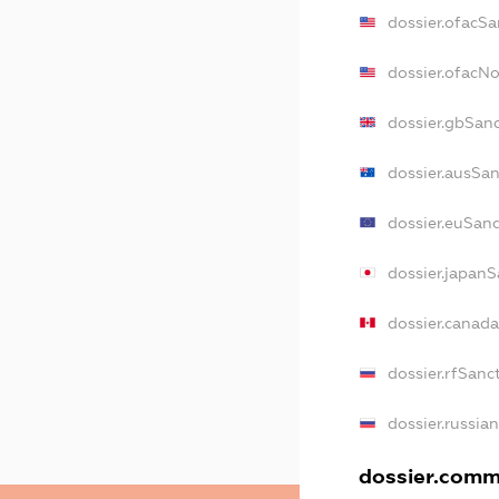
dossier.ofacSa
dossier.ofacN
dossier.gbSan
dossier.ausSa
dossier.euSan
dossier.japanS
dossier.canad
dossier.rfSanc
dossier.russia
dossier.comme