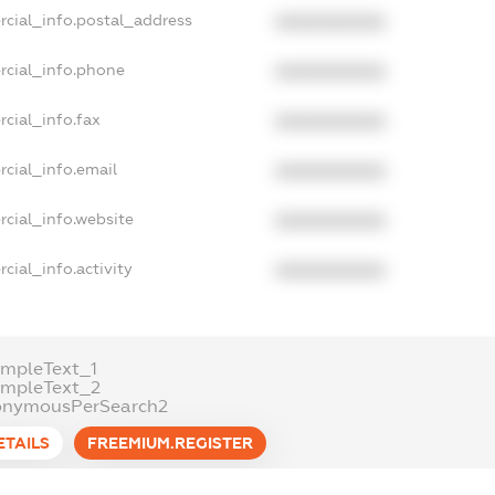
rcial_info.postal_address
XXXXXXXXXX
rcial_info.phone
XXXXXXXXXX
cial_info.fax
XXXXXXXXXX
cial_info.email
XXXXXXXXXX
cial_info.website
XXXXXXXXXX
cial_info.activity
XXXXXXXXXX
mpleText_1
ampleText_2
onymousPerSearch2
ETAILS
FREEMIUM.REGISTER