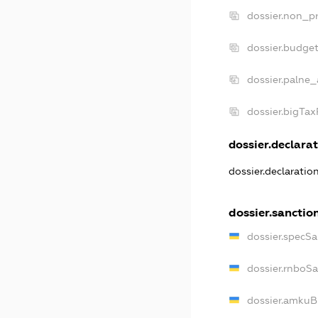
dossier.non_pr
dossier.budge
dossier.palne_
dossier.bigTa
dossier.declarat
dossier.declarati
dossier.sanctio
dossier.specS
dossier.rnboS
dossier.amkuB