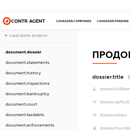
CONTR AGENT
CAHEADER.COMPANIES
CAHEADER.PERSONS
CAHEADER.SEARCH
ПРОДО
document.dossier
document.statements
document.history
dossier.title
document.inspections
dossier.fullNam
document.bankruptcy
dossier.opfSub
document.court
document.taxdebts
dossier.edrpo:
document.enforcements
dossier.found