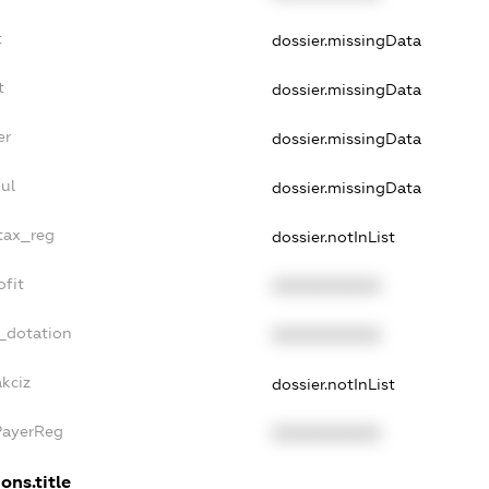
t
dossier.missingData
t
dossier.missingData
er
dossier.missingData
ul
dossier.missingData
_tax_reg
dossier.notInList
ofit
XXXXXXXXXX
_dotation
XXXXXXXXXX
akciz
dossier.notInList
PayerReg
XXXXXXXXXX
ons.title