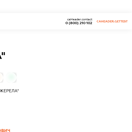
caHeader.contact
CAHEADER.GETTEST
0 (800) 210 102
"
0
ЖЕРЕЛА"
ОВИЧ