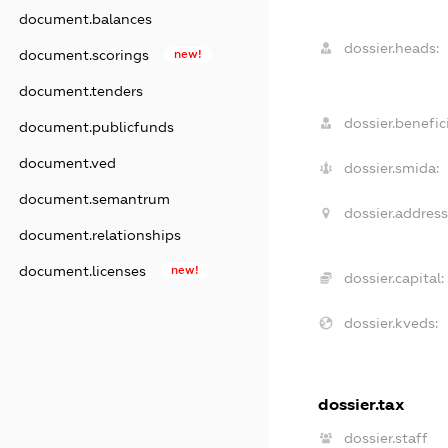
document.balances
dossier.heads:
document.scorings
new!
document.tenders
dossier.benefici
document.publicfunds
document.ved
dossier.smida:
document.semantrum
dossier.address
document.relationships
document.licenses
new!
dossier.capital:
dossier.kveds:
dossier.tax
dossier.staff