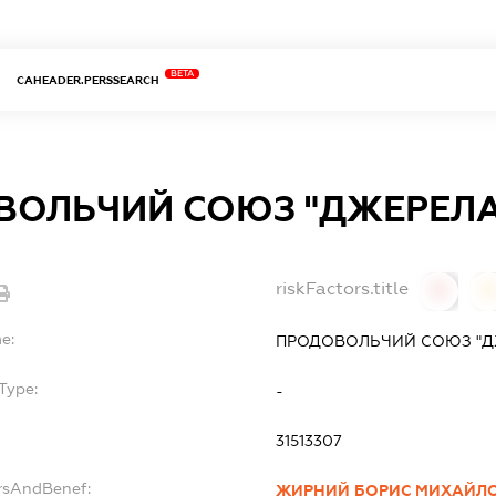
BETA
CAHEADER.PERSSEARCH
ВОЛЬЧИЙ СОЮЗ "ДЖЕРЕЛА
riskFactors.title
0
0
e:
ПРОДОВОЛЬЧИЙ СОЮЗ "Д
Type:
-
31513307
ersAndBenef:
ЖИРНИЙ БОРИС МИХАЙЛ