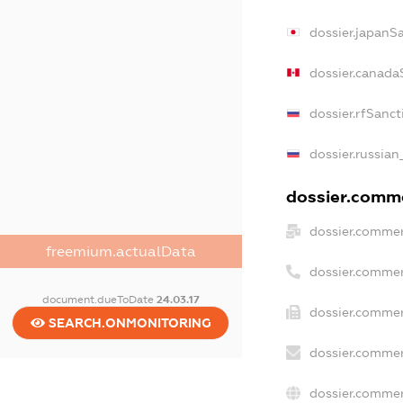
dossier.japanS
dossier.canada
dossier.rfSanct
dossier.russian
dossier.comme
dossier.commer
freemium.actualData
dossier.commer
document.dueToDate
24.03.17
dossier.commer
SEARCH.ONMONITORING
dossier.commer
dossier.commer