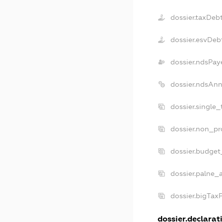
dossier.taxDeb
dossier.esvDeb
dossier.ndsPay
dossier.ndsAnn
dossier.single
dossier.non_pr
dossier.budget
dossier.palne_
dossier.bigTax
dossier.declarati