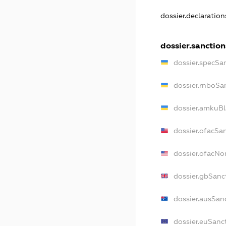
dossier.declaratio
dossier.sanction
dossier.specSa
dossier.rnboSa
dossier.amkuBl
dossier.ofacSa
dossier.ofacN
dossier.gbSanc
dossier.ausSan
dossier.euSanc