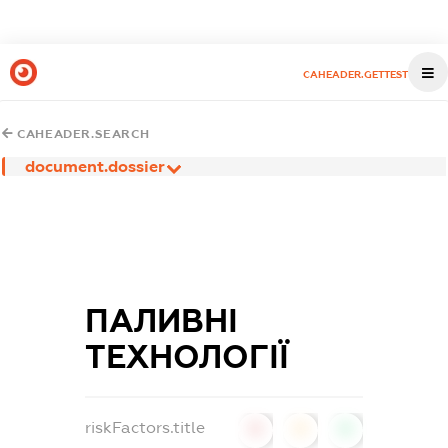
CAHEADER.GETTEST
CAHEADER.SEARCH
document.dossier
ПАЛИВНІ
ТЕХНОЛОГІЇ
riskFactors.title
0
0
0