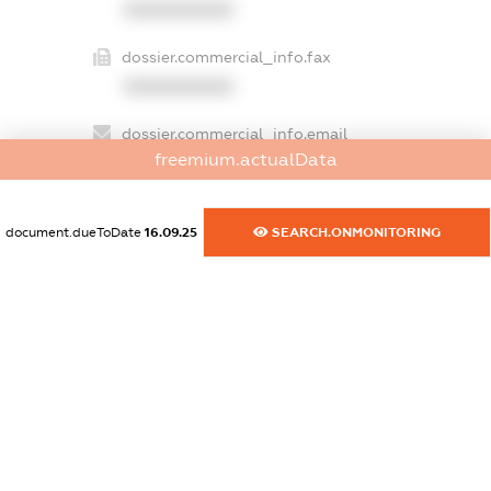
XXXXXXXXXX
dossier.commercial_info.fax
XXXXXXXXXX
dossier.commercial_info.email
freemium.actualData
XXXXXXXXXX
dossier.commercial_info.website
document.dueToDate
16.09.25
SEARCH.ONMONITORING
XXXXXXXXXX
dossier.commercial_info.activity
XXXXXXXXXX
freemium.exampleText_1
freemium.exampleText_2
freemium.anonymousPerSearch2
FREEMIUM.DETAILS