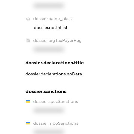
XXXXXXXXXX
dossier.palne_akciz
dossier.notInList
dossier.bigTaxPayerReg
XXXXXXXXXX
dossier.declarations.title
dossier.declarations.noData
dossier.sanctions
dossier.specSanctions
XXXXXXXXXX
dossier.rnboSanctions
XXXXXXXXXX