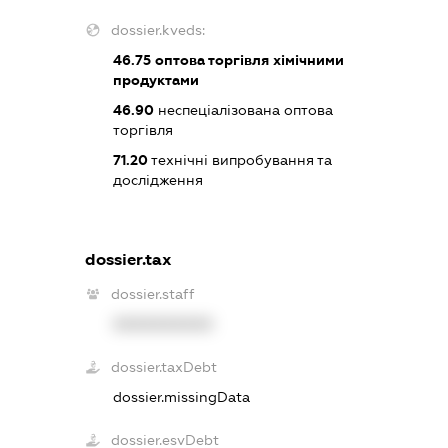
dossier.kveds:
46.75
оптова торгівля хімічними
продуктами
46.90
неспеціалізована оптова
торгівля
71.20
технічні випробування та
дослідження
dossier.tax
dossier.staff
XXXXXXXXXX
dossier.taxDebt
dossier.missingData
dossier.esvDebt