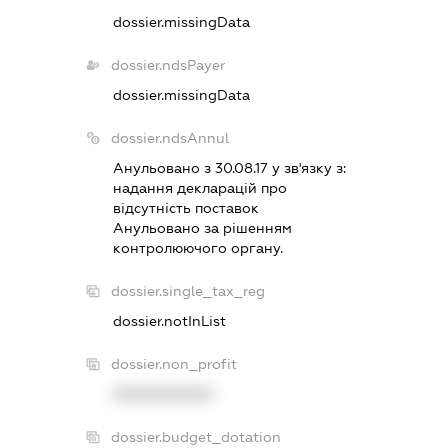
dossier.missingData
dossier.ndsPayer
dossier.missingData
dossier.ndsAnnul
Анульовано з 30.08.17 у зв'язку з:
надання декларацiй про
вiдсутнiсть поставок
Анульовано за рiшенням
контролюючого органу.
dossier.single_tax_reg
dossier.notInList
dossier.non_profit
XXXXXXXXXX
dossier.budget_dotation