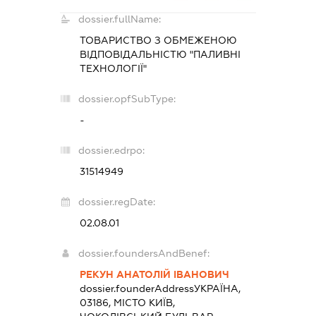
dossier.fullName:
ТОВАРИСТВО З ОБМЕЖЕНОЮ
ВІДПОВІДАЛЬНІСТЮ "ПАЛИВНІ
ТЕХНОЛОГІЇ"
dossier.opfSubType:
-
dossier.edrpo:
31514949
dossier.regDate:
02.08.01
dossier.foundersAndBenef:
РЕКУН АНАТОЛІЙ ІВАНОВИЧ
dossier.founderAddress
УКРАЇНА,
03186, МІСТО КИЇВ,