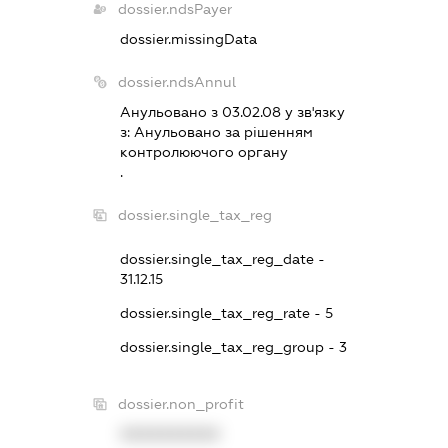
dossier.ndsPayer
dossier.missingData
dossier.ndsAnnul
Анульовано з 03.02.08 у зв'язку
з:
Анульовано за рiшенням
контролюючого органу
.
dossier.single_tax_reg
dossier.single_tax_reg_date -
31.12.15
dossier.single_tax_reg_rate - 5
dossier.single_tax_reg_group - 3
dossier.non_profit
XXXXXXXXXX