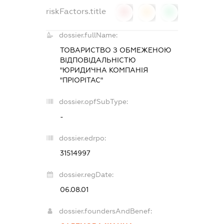
riskFactors.title
0
0
0
dossier.fullName:
ТОВАРИСТВО З ОБМЕЖЕНОЮ
ВІДПОВІДАЛЬНІСТЮ
"ЮРИДИЧНА КОМПАНІЯ
"ПРІОРІТАС"
dossier.opfSubType:
-
dossier.edrpo:
31514997
dossier.regDate:
06.08.01
dossier.foundersAndBenef: