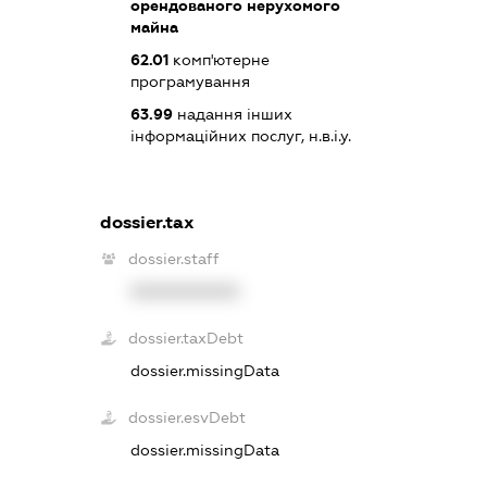
орендованого нерухомого
майна
62.01
комп'ютерне
програмування
63.99
надання інших
інформаційних послуг, н.в.і.у.
dossier.tax
dossier.staff
XXXXXXXXXX
dossier.taxDebt
dossier.missingData
dossier.esvDebt
dossier.missingData