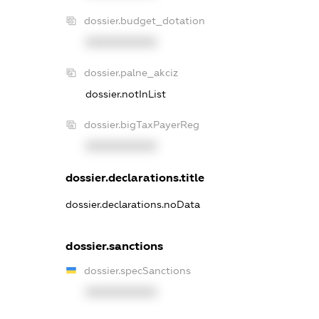
dossier.budget_dotation
XXXXXXXXXX
dossier.palne_akciz
dossier.notInList
dossier.bigTaxPayerReg
XXXXXXXXXX
dossier.declarations.title
dossier.declarations.noData
dossier.sanctions
dossier.specSanctions
XXXXXXXXXX