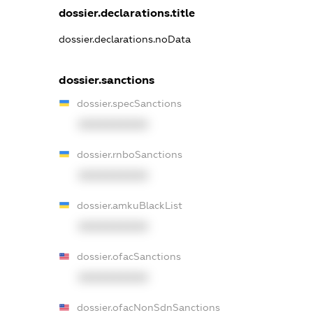
dossier.declarations.title
dossier.declarations.noData
dossier.sanctions
dossier.specSanctions
XXXXXXXXXX
dossier.rnboSanctions
XXXXXXXXXX
dossier.amkuBlackList
XXXXXXXXXX
dossier.ofacSanctions
XXXXXXXXXX
dossier.ofacNonSdnSanctions