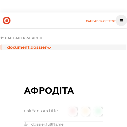
CAHEADER.GETTEST
CAHEADER.SEARCH
document.dossier
АФРОДІТА
riskFactors.title
0
0
0
dossier.fullName: