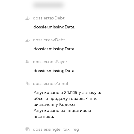
XXXXXXXXXX
dossier.taxDebt
dossier.missingData
dossier.esvDebt
dossier.missingData
dossier.ndsPayer
dossier.missingData
dossier.ndsAnnul
Анульовано з 24.11.19 у зв'язку з:
обсяги продажу товарiв < нiж
визначенi у Кодексi
Анульовано за iнiцiативою
платника.
dossier.single_tax_reg