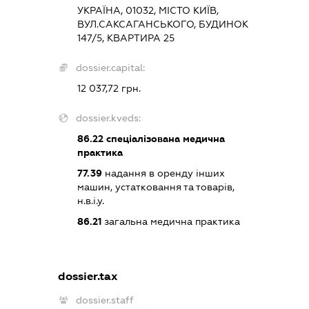
УКРАЇНА, 01032, МІСТО КИЇВ,
ВУЛ.САКСАГАНСЬКОГО, БУДИНОК
147/5, КВАРТИРА 25
dossier.capital:
12 037,72 грн.
dossier.kveds:
86.22
спеціалізована медична
практика
77.39
надання в оренду інших
машин, устатковання та товарів,
н.в.і.у.
86.21
загальна медична практика
dossier.tax
dossier.staff