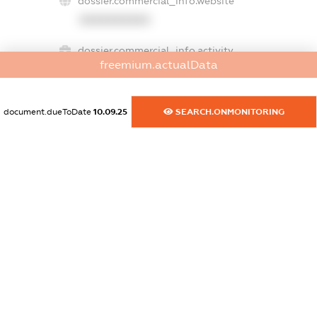
dossier.commercial_info.website
XXXXXXXXXX
dossier.commercial_info.activity
freemium.actualData
XXXXXXXXXX
document.dueToDate
10.09.25
SEARCH.ONMONITORING
freemium.exampleText_1
freemium.exampleText_2
freemium.anonymousPerSearch2
FREEMIUM.DETAILS
FREEMIUM.REGISTER