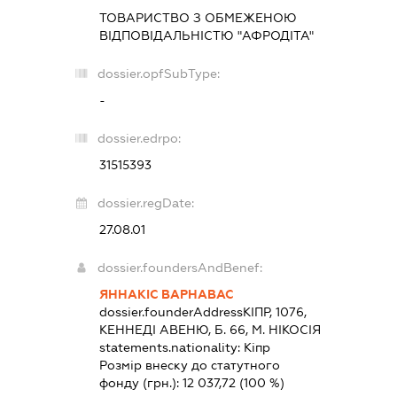
ТОВАРИСТВО З ОБМЕЖЕНОЮ
ВІДПОВІДАЛЬНІСТЮ "АФРОДІТА"
dossier.opfSubType:
-
dossier.edrpo:
31515393
dossier.regDate:
27.08.01
dossier.foundersAndBenef:
ЯННАКІС ВАРНАВАС
dossier.founderAddress
КІПР, 1076,
КЕННЕДІ АВЕНЮ, Б. 66, М. НІКОСІЯ
statements.nationality:
Кіпр
Розмір внеску до статутного
фонду (грн.):
12 037,72
(100 %)