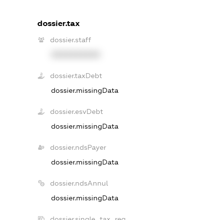
dossier.tax
dossier.staff
XXXXXXXXXX
dossier.taxDebt
dossier.missingData
dossier.esvDebt
dossier.missingData
dossier.ndsPayer
dossier.missingData
dossier.ndsAnnul
dossier.missingData
dossier.single_tax_reg