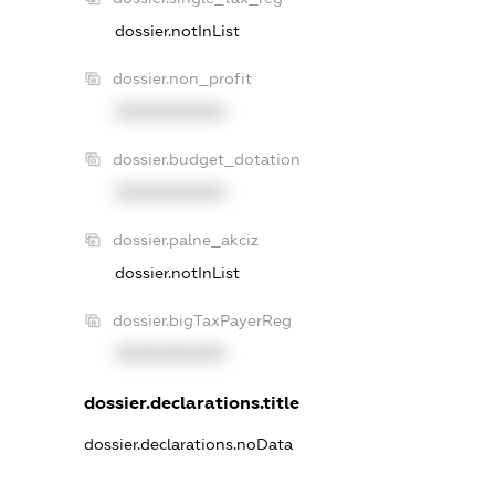
dossier.notInList
dossier.non_profit
XXXXXXXXXX
dossier.budget_dotation
XXXXXXXXXX
dossier.palne_akciz
dossier.notInList
dossier.bigTaxPayerReg
XXXXXXXXXX
dossier.declarations.title
dossier.declarations.noData