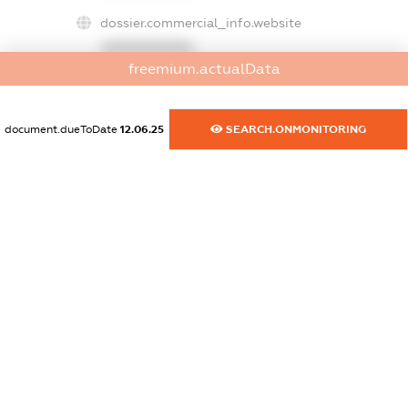
dossier.commercial_info.website
XXXXXXXXXX
freemium.actualData
dossier.commercial_info.activity
XXXXXXXXXX
document.dueToDate
12.06.25
SEARCH.ONMONITORING
freemium.exampleText_1
freemium.exampleText_2
freemium.anonymousPerSearch2
FREEMIUM.DETAILS
FREEMIUM.REGISTER