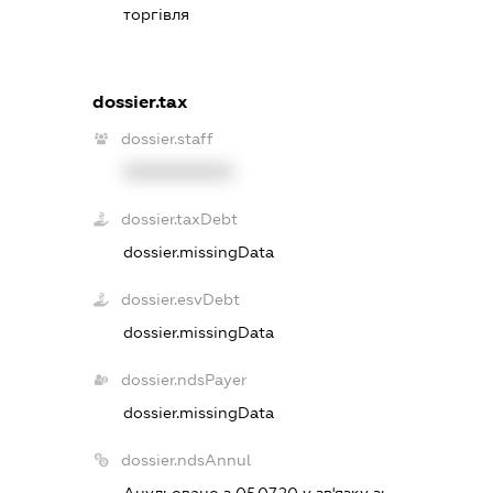
торгівля
dossier.tax
dossier.staff
XXXXXXXXXX
dossier.taxDebt
dossier.missingData
dossier.esvDebt
dossier.missingData
dossier.ndsPayer
dossier.missingData
dossier.ndsAnnul