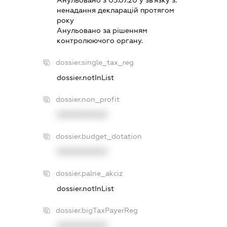
Анульовано з 05.07.20 у зв'язку з:
ненадання декларацiй протягом
року
Анульовано за рiшенням
контролюючого органу.
dossier.single_tax_reg
dossier.notInList
dossier.non_profit
XXXXXXXXXX
dossier.budget_dotation
XXXXXXXXXX
dossier.palne_akciz
dossier.notInList
dossier.bigTaxPayerReg
XXXXXXXXXX