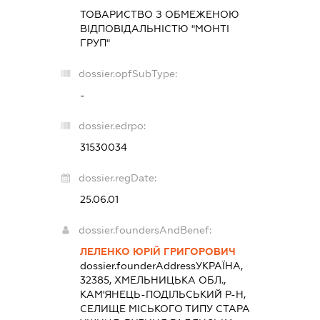
ТОВАРИСТВО З ОБМЕЖЕНОЮ
ВІДПОВІДАЛЬНІСТЮ "МОНТІ
ГРУП"
dossier.opfSubType:
-
dossier.edrpo:
31530034
dossier.regDate:
25.06.01
dossier.foundersAndBenef:
ЛЕЛЕНКО ЮРІЙ ГРИГОРОВИЧ
dossier.founderAddress
УКРАЇНА,
32385, ХМЕЛЬНИЦЬКА ОБЛ.,
КАМ'ЯНЕЦЬ-ПОДІЛЬСЬКИЙ Р-Н,
СЕЛИЩЕ МІСЬКОГО ТИПУ СТАРА