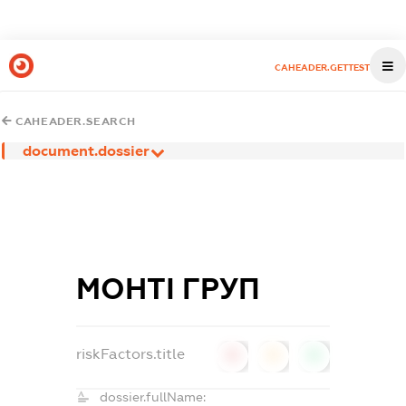
CAHEADER.GETTEST
CAHEADER.SEARCH
document.dossier
МОНТІ ГРУП
riskFactors.title
0
0
0
dossier.fullName: