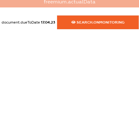
freemium.actualData
XXXXXXXXXX
dossier.commercial_info.activity
document.dueToDate
17.04.23
SEARCH.ONMONITORING
XXXXXXXXXX
freemium.exampleText_1
freemium.exampleText_2
freemium.anonymousPerSearch2
FREEMIUM.DETAILS
FREEMIUM.REGISTER