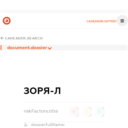
CAHEADER.GETTEST
CAHEADER.SEARCH
document.dossier
ЗОРЯ-Л
riskFactors.title
0
0
0
dossier.fullName: