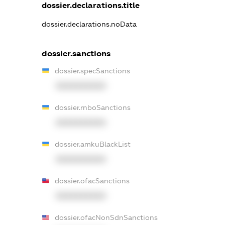
dossier.declarations.title
dossier.declarations.noData
dossier.sanctions
dossier.specSanctions
XXXXXXXXXX
dossier.rnboSanctions
XXXXXXXXXX
dossier.amkuBlackList
XXXXXXXXXX
dossier.ofacSanctions
XXXXXXXXXX
dossier.ofacNonSdnSanctions