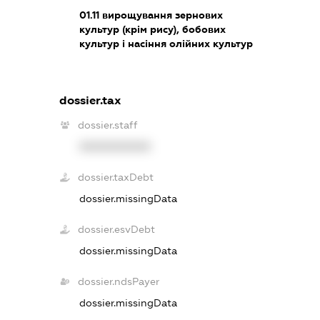
01.11
вирощування зернових
культур (крім рису), бобових
культур і насіння олійних культур
dossier.tax
dossier.staff
XXXXXXXXXX
dossier.taxDebt
dossier.missingData
dossier.esvDebt
dossier.missingData
dossier.ndsPayer
dossier.missingData