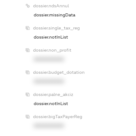
dossier.ndsAnnul
dossier.missingData
dossier.single_tax_reg
dossier.notInList
dossier.non_profit
XXXXXXXXXX
dossier.budget_dotation
XXXXXXXXXX
dossier.palne_akciz
dossier.notInList
dossier.bigTaxPayerReg
XXXXXXXXXX