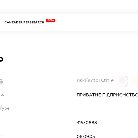
BETA
CAHEADER.PERSSEARCH
Ь
riskFactors.title
0
0
e:
ПРИВАТНЕ ПІДПРИЄМСТВО
Type:
-
31530888
:
08.09.05