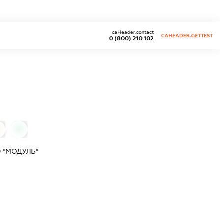
caHeader.contact
CAHEADER.GETTEST
0 (800) 210 102
0
 "МОДУЛЬ"