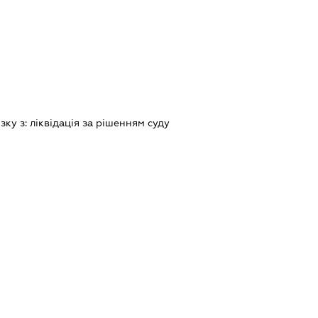
зку з:
лiквiдацiя за рiшенням суду