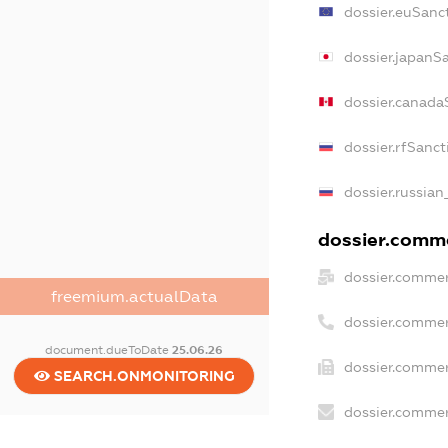
dossier.euSanc
dossier.japanS
dossier.canada
dossier.rfSanct
dossier.russian
dossier.comme
dossier.commer
freemium.actualData
dossier.commer
document.dueToDate
25.06.26
dossier.commer
SEARCH.ONMONITORING
dossier.commer