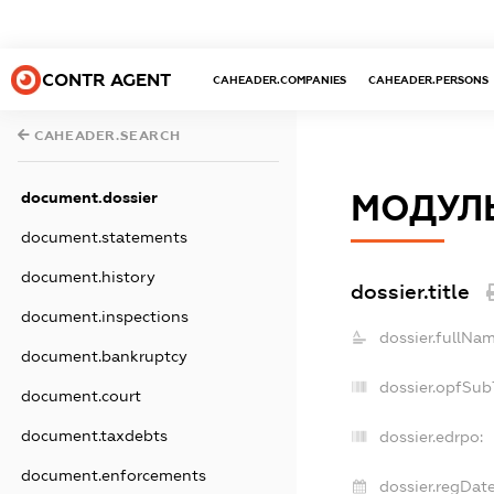
CONTR AGENT
CAHEADER.COMPANIES
CAHEADER.PERSONS
CAHEADER.SEARCH
document.dossier
МОДУЛ
document.statements
document.history
dossier.title
document.inspections
dossier.fullNam
document.bankruptcy
dossier.opfSub
document.court
document.taxdebts
dossier.edrpo:
document.enforcements
dossier.regDate