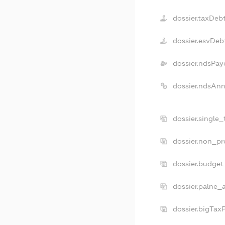
dossier.taxDeb
dossier.esvDeb
dossier.ndsPay
dossier.ndsAnn
dossier.single
dossier.non_pr
dossier.budget
dossier.palne_
dossier.bigTax