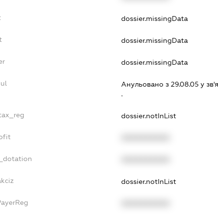
t
dossier.missingData
t
dossier.missingData
er
dossier.missingData
ul
Анульовано з 29.08.05 у зв'я
.
_tax_reg
dossier.notInList
ofit
XXXXXXXXXX
_dotation
XXXXXXXXXX
akciz
dossier.notInList
PayerReg
XXXXXXXXXX