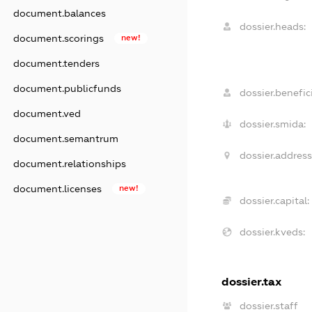
document.balances
dossier.heads:
document.scorings
new!
document.tenders
document.publicfunds
dossier.benefici
document.ved
dossier.smida:
document.semantrum
dossier.address
document.relationships
document.licenses
new!
dossier.capital:
dossier.kveds:
dossier.tax
dossier.staff