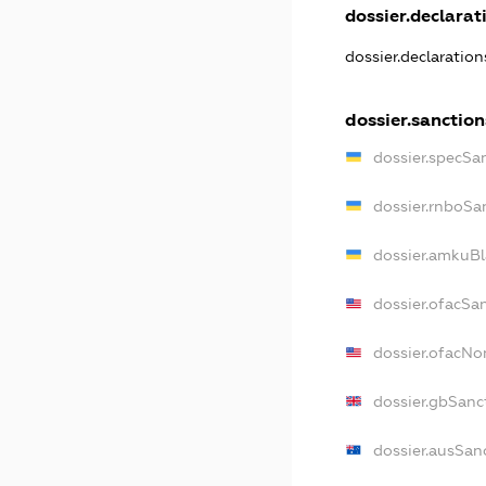
dossier.declarati
dossier.declaratio
dossier.sanction
dossier.specSa
dossier.rnboSa
dossier.amkuBl
dossier.ofacSa
dossier.ofacN
dossier.gbSanc
dossier.ausSan