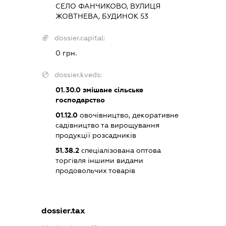
СЕЛО ФАНЧИКОВО, ВУЛИЦЯ
ЖОВТНЕВА, БУДИНОК 53
dossier.capital:
0 грн.
dossier.kveds:
01.30.0
змішане сільське
господарство
01.12.0
овочівництво, декоративне
садівництво та вирощування
продукції розсадників
51.38.2
спеціалізована оптова
торгівля іншими видами
продовольчих товарів
dossier.tax