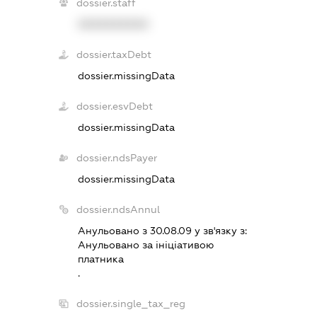
dossier.staff
XXXXXXXXXX
dossier.taxDebt
dossier.missingData
dossier.esvDebt
dossier.missingData
dossier.ndsPayer
dossier.missingData
dossier.ndsAnnul
Анульовано з 30.08.09 у зв'язку з:
Анульовано за iнiцiативою
платника
.
dossier.single_tax_reg