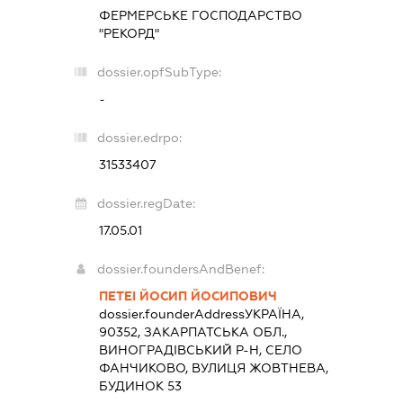
ФЕРМЕРСЬКЕ ГОСПОДАРСТВО
"РЕКОРД"
dossier.opfSubType:
-
dossier.edrpo:
31533407
dossier.regDate:
17.05.01
dossier.foundersAndBenef:
ПЕТЕІ ЙОСИП ЙОСИПОВИЧ
dossier.founderAddress
УКРАЇНА,
90352, ЗАКАРПАТСЬКА ОБЛ.,
ВИНОГРАДІВСЬКИЙ Р-Н, СЕЛО
ФАНЧИКОВО, ВУЛИЦЯ ЖОВТНЕВА,
БУДИНОК 53