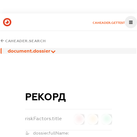
CAHEADER.GETTEST
CAHEADER.SEARCH
document.dossier
РЕКОРД
riskFactors.title
0
0
0
dossier.fullName: