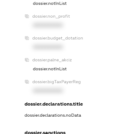
dossier.notInList
dossier.non_profit
XXXXXXXXXX
dossier.budget_dotation
XXXXXXXXXX
dossier.palne_akciz
dossier.notInList
dossier.bigTaxPayerReg
XXXXXXXXXX
dossier.declarations.title
dossier.declarations.noData
dossier.sanctions