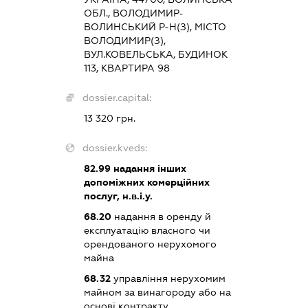
ОБЛ., ВОЛОДИМИР-
ВОЛИНСЬКИЙ Р-Н(З), МІСТО
ВОЛОДИМИР(З),
ВУЛ.КОВЕЛЬСЬКА, БУДИНОК
113, КВАРТИРА 98
dossier.capital:
13 320 грн.
dossier.kveds:
82.99
надання інших
допоміжних комерційних
послуг, н.в.і.у.
68.20
надання в оренду й
експлуатацію власного чи
орендованого нерухомого
майна
68.32
управління нерухомим
майном за винагороду або на
основі контракту