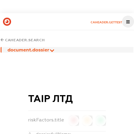
CAHEADER.GETTEST
CAHEADER.SEARCH
document.dossier
ТАІР ЛТД
riskFactors.title
0
0
0