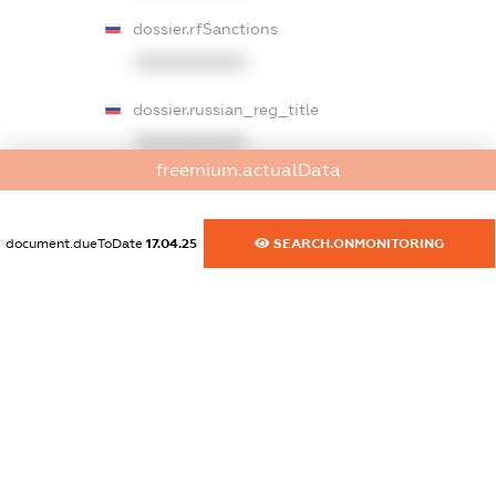
dossier.rfSanctions
XXXXXXXXXX
dossier.russian_reg_title
XXXXXXXXXX
freemium.actualData
dossier.commercial_info.title
dossier.commercial_info.postal_address
document.dueToDate
17.04.25
SEARCH.ONMONITORING
XXXXXXXXXX
dossier.commercial_info.phone
XXXXXXXXXX
dossier.commercial_info.fax
XXXXXXXXXX
dossier.commercial_info.email