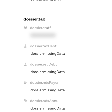
dossier.tax
dossier.staff
XXXXXXXXXX
dossier.taxDebt
dossier.missingData
dossier.esvDebt
dossier.missingData
dossier.ndsPayer
dossier.missingData
dossier.ndsAnnul
dossier.missingData