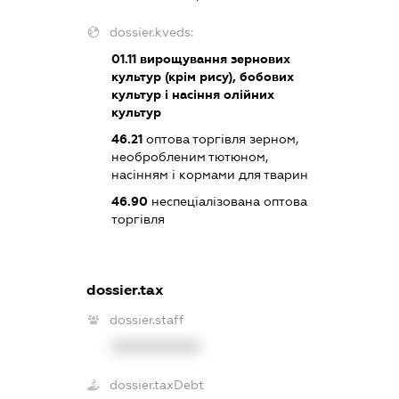
dossier.kveds:
01.11
вирощування зернових
культур (крім рису), бобових
культур і насіння олійних
культур
46.21
оптова торгівля зерном,
необробленим тютюном,
насінням і кормами для тварин
46.90
неспеціалізована оптова
торгівля
dossier.tax
dossier.staff
XXXXXXXXXX
dossier.taxDebt