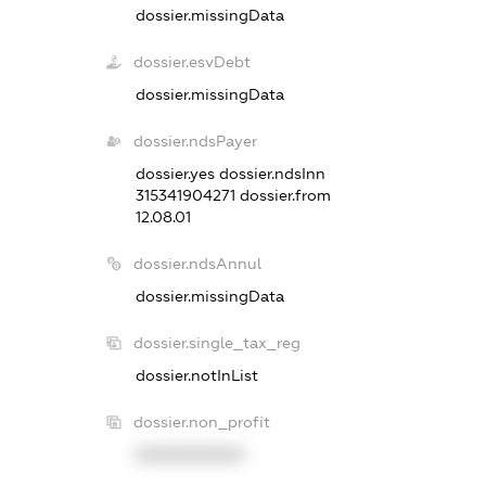
dossier.missingData
dossier.esvDebt
dossier.missingData
dossier.ndsPayer
dossier.yes
dossier.ndsInn
315341904271
dossier.from
12.08.01
dossier.ndsAnnul
dossier.missingData
dossier.single_tax_reg
dossier.notInList
dossier.non_profit
XXXXXXXXXX