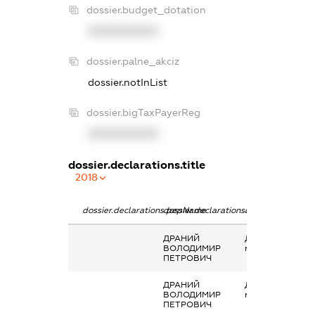
dossier.budget_dotation
XXXXXXXXXX
dossier.palne_akciz
dossier.notInList
dossier.bigTaxPayerReg
XXXXXXXXXX
dossier.declarations.title
2018
dossier.declarations.pepName
dossier.declarations.personName
dossier.declarati
ДРАНИЙ
Дохід від надан
ВОЛОДИМИР
майна в оренду
ПЕТРОВИЧ
ДРАНИЙ
Дохід від надан
ВОЛОДИМИР
майна в оренду
ПЕТРОВИЧ