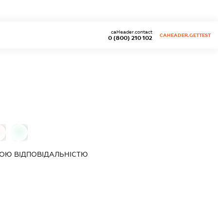
caHeader.contact
CAHEADER.GETTEST
0 (800) 210 102
0
0
ОЮ ВІДПОВІДАЛЬНІСТЮ