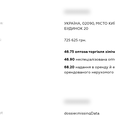
XXXXXXXXXX
s:
УКРАЇНА, 02090, МІСТО К
БУДИНОК 20
:
725 625 грн.
46.75
оптова торгівля хімі
46.90
неспеціалізована опт
68.20
надання в оренду й е
орендованого нерухомого
XXXXXXXXXX
bt
dossier.missingData