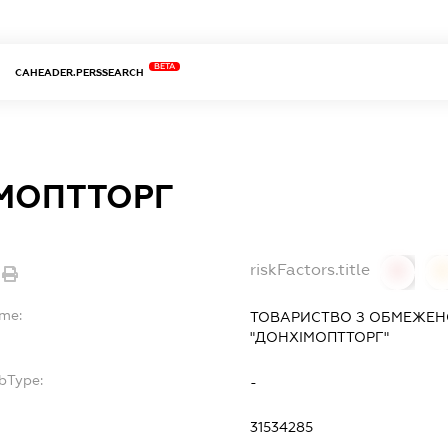
BETA
CAHEADER.PERSSEARCH
МОПТТОРГ
riskFactors.title
0
ame:
ТОВАРИСТВО З ОБМЕЖЕН
"ДОНХІМОПТТОРГ"
bType:
-
31534285