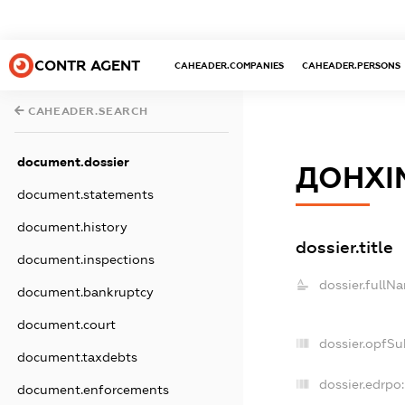
CONTR AGENT
CAHEADER.COMPANIES
CAHEADER.PERSONS
CAHEADER.SEARCH
document.dossier
ДОНХІ
document.statements
document.history
dossier.title
document.inspections
dossier.fullN
document.bankruptcy
document.court
dossier.opfSu
document.taxdebts
dossier.edrpo:
document.enforcements