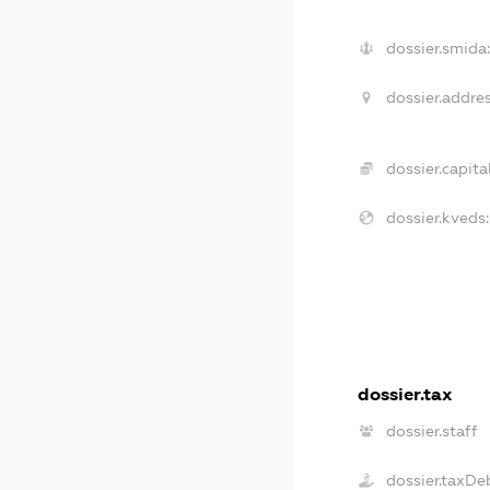
dossier.smida:
dossier.addres
dossier.capital
dossier.kveds:
dossier.tax
dossier.staff
dossier.taxDe