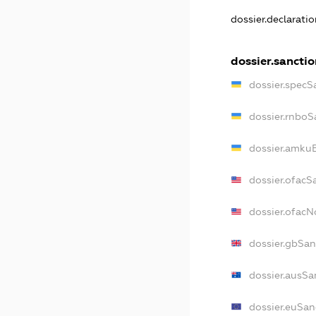
dossier.declarati
dossier.sanctio
dossier.specS
dossier.rnboS
dossier.amkuB
dossier.ofacS
dossier.ofac
dossier.gbSan
dossier.ausSa
dossier.euSan