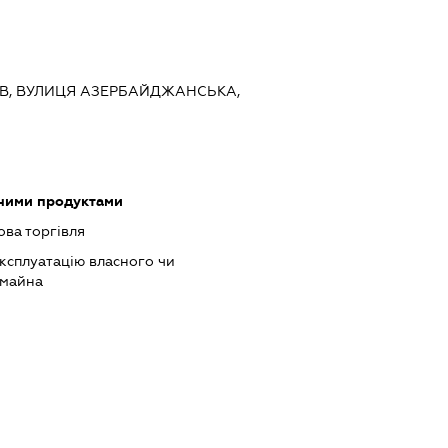
ИЇВ, ВУЛИЦЯ АЗЕРБАЙДЖАНСЬКА,
чними продуктами
ова торгівля
ксплуатацію власного чи
 майна