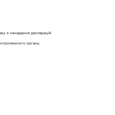
зку з:
ненадання декларацiй
онтролюючого органу.