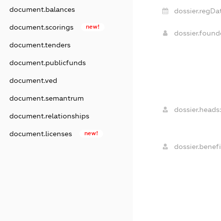
document.balances
dossier.regDa
document.scorings
new!
dossier.foun
document.tenders
document.publicfunds
document.ved
document.semantrum
dossier.heads:
document.relationships
document.licenses
new!
dossier.benefi