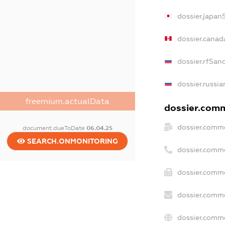
dossier.japan
dossier.canad
dossier.rfSan
dossier.russia
freemium.actualData
dossier.comme
dossier.comme
document.dueToDate
06.04.25
SEARCH.ONMONITORING
dossier.comm
dossier.comme
dossier.comme
dossier.comme