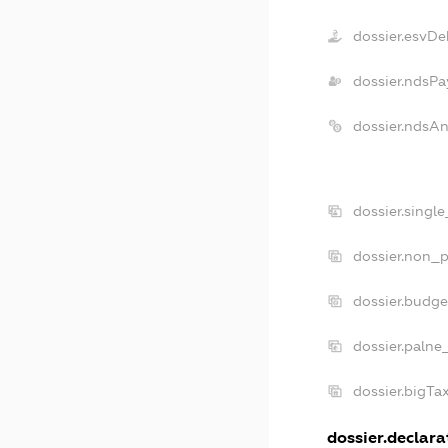
dossier.esvDe
dossier.ndsPa
dossier.ndsA
dossier.singl
dossier.non_p
dossier.budg
dossier.palne
dossier.bigT
dossier.declarat