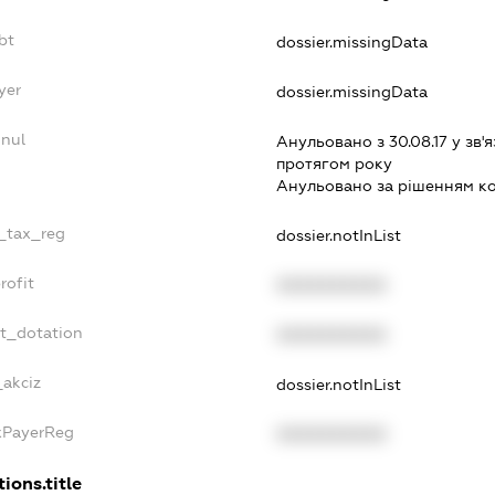
bt
dossier.missingData
yer
dossier.missingData
nnul
Анульовано з 30.08.17 у зв'я
протягом року
Анульовано за рiшенням к
e_tax_reg
dossier.notInList
rofit
XXXXXXXXXX
et_dotation
XXXXXXXXXX
_akciz
dossier.notInList
axPayerReg
XXXXXXXXXX
ions.title