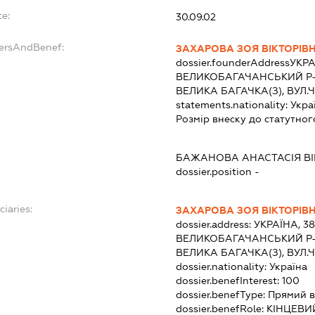
te:
30.09.02
dersAndBenef:
ЗАХАРОВА ЗОЯ ВІКТОРІВ
dossier.founderAddress
УКРА
ВЕЛИКОБАГАЧАНСЬКИЙ Р-
ВЕЛИКА БАГАЧКА(З), ВУЛ.
statements.nationality:
Укра
Розмір внеску до статутног
БАЖАНОВА АНАСТАСІЯ ВІ
dossier.position -
ciaries:
ЗАХАРОВА ЗОЯ ВІКТОРІВ
dossier.address:
УКРАЇНА, 3
ВЕЛИКОБАГАЧАНСЬКИЙ Р-
ВЕЛИКА БАГАЧКА(З), ВУЛ.
dossier.nationality:
Україна
dossier.benefInterest:
100
dossier.benefType:
Прямий в
dossier.benefRole:
КІНЦЕВИ