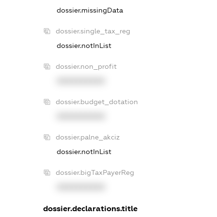
dossier.missingData
dossier.single_tax_reg
dossier.notInList
dossier.non_profit
XXXXXXXXXX
dossier.budget_dotation
XXXXXXXXXX
dossier.palne_akciz
dossier.notInList
dossier.bigTaxPayerReg
XXXXXXXXXX
dossier.declarations.title