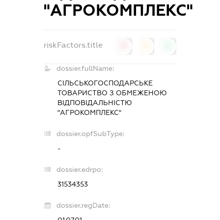
"АГРОКОМПЛЕКС"
riskFactors.title
0
0
0
dossier.fullName:
СІЛЬСЬКОГОСПОДАРСЬКЕ
ТОВАРИСТВО З ОБМЕЖЕНОЮ
ВІДПОВІДАЛЬНІСТЮ
"АГРОКОМПЛЕКС"
dossier.opfSubType:
-
dossier.edrpo:
31534353
dossier.regDate: