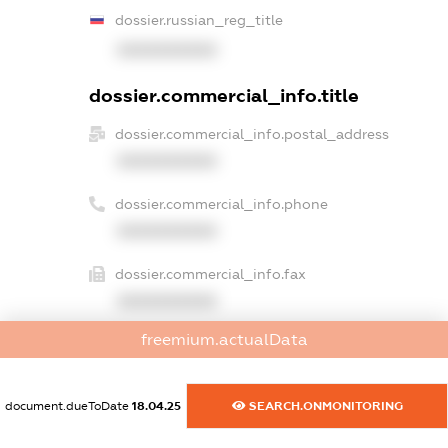
dossier.russian_reg_title
XXXXXXXXXX
dossier.commercial_info.title
dossier.commercial_info.postal_address
XXXXXXXXXX
dossier.commercial_info.phone
XXXXXXXXXX
dossier.commercial_info.fax
XXXXXXXXXX
freemium.actualData
dossier.commercial_info.email
XXXXXXXXXX
document.dueToDate
18.04.25
SEARCH.ONMONITORING
dossier.commercial_info.website
XXXXXXXXXX