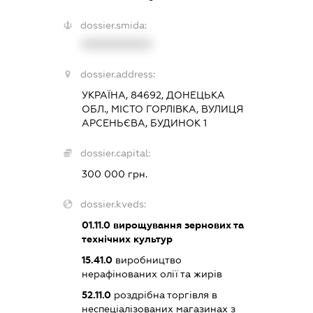
dossier.smida:
XXXXXXXXXX
dossier.address:
УКРАЇНА, 84692, ДОНЕЦЬКА
ОБЛ., МІСТО ГОРЛІВКА, ВУЛИЦЯ
АРСЕНЬЄВА, БУДИНОК 1
dossier.capital:
300 000 грн.
dossier.kveds:
01.11.0
вирощування зернових та
технічних культур
15.41.0
виробництво
нерафінованих олії та жирів
52.11.0
роздрібна торгівля в
неспеціалізованих магазинах з