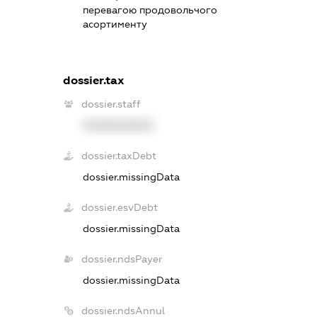
перевагою продовольчого
асортименту
dossier.tax
dossier.staff
XXXXXXXXXX
dossier.taxDebt
dossier.missingData
dossier.esvDebt
dossier.missingData
dossier.ndsPayer
dossier.missingData
dossier.ndsAnnul