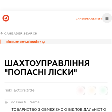
CAHEADER.GETTEST
CAHEADER.SEARCH
document.dossier
ШАХТОУПРАВЛІННЯ
"ПОПАСНІ ЛІСКИ"
riskFactors.title
0
0
0
dossier.fullName:
ТОВАРИСТВО З ОБМЕЖЕНОЮ ВІДПОВІДАЛЬНІСТЮ