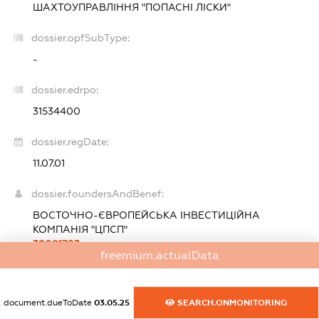
ШАХТОУПРАВЛІННЯ "ПОПАСНІ ЛІСКИ"
dossier.opfSubType:
-
dossier.edrpo:
31534400
dossier.regDate:
11.07.01
dossier.foundersAndBenef:
ВОСТОЧНО-ЄВРОПЕЙСЬКА ІНВЕСТИЦІЙНА
КОМПАНІЯ "ЦПСП"
38081793
freemium.actualData
dossier.founderAddress
УКРАЇНА, 87525, ДОНЕЦЬКА
ОБЛ., МІСТО МАРІУПОЛЬ, ВУЛИЦЯ ЛАВИЦЬКОГО,
БУДИНОК 9, ПРИМІЩЕННЯ 81
statements.nationality:
Україна
document.dueToDate
03.05.25
SEARCH.ONMONITORING
Розмір внеску до статутного фонду (грн.):
900 000