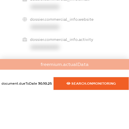
XXXXXXXXXX
dossier.commercial_info.website
XXXXXXXXXX
dossier.commercial_info.activity
XXXXXXXXXX
freemium.actualData
freemium.exampleText_1
freemium.exampleText_2
freemium.anonymousPerSearch2
document.dueToDate
30.10.25
SEARCH.ONMONITORING
FREEMIUM.DETAILS
FREEMIUM.REGISTER