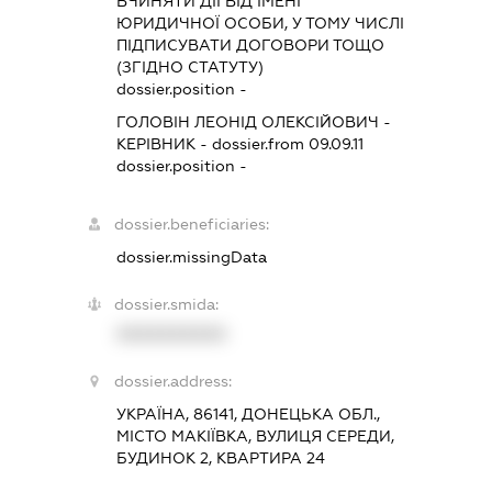
ВЧИНЯТИ ДІЇ ВІД ІМЕНІ
ЮРИДИЧНОЇ ОСОБИ, У ТОМУ ЧИСЛІ
ПІДПИСУВАТИ ДОГОВОРИ ТОЩО
(ЗГІДНО СТАТУТУ)
dossier.position -
ГОЛОВІН ЛЕОНІД ОЛЕКСІЙОВИЧ
-
КЕРІВНИК
- dossier.from 09.09.11
dossier.position -
dossier.beneficiaries:
dossier.missingData
dossier.smida:
XXXXXXXXXX
dossier.address:
УКРАЇНА, 86141, ДОНЕЦЬКА ОБЛ.,
МІСТО МАКІЇВКА, ВУЛИЦЯ СЕРЕДИ,
БУДИНОК 2, КВАРТИРА 24