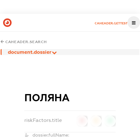
CAHEADER.GETTEST
CAHEADER.SEARCH
document.dossier
ПОЛЯНА
riskFactors.title
0
0
0
dossier.fullName: