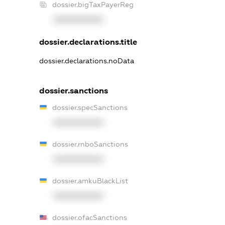
dossier.bigTaxPayerReg
XXXXXXXXXX
dossier.declarations.title
dossier.declarations.noData
dossier.sanctions
dossier.specSanctions
XXXXXXXXXX
dossier.rnboSanctions
XXXXXXXXXX
dossier.amkuBlackList
XXXXXXXXXX
dossier.ofacSanctions