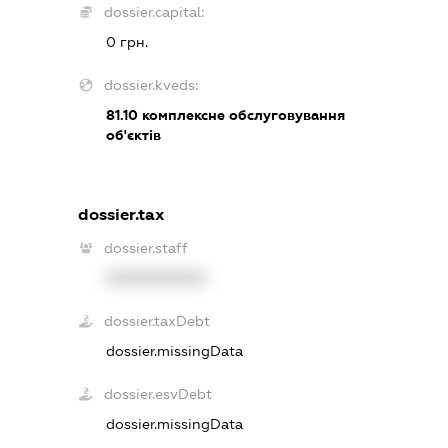
dossier.capital:
0 грн.
dossier.kveds:
81.10
комплексне обслуговування
об'єктів
dossier.tax
dossier.staff
XXXXXXXXXX
dossier.taxDebt
dossier.missingData
dossier.esvDebt
dossier.missingData