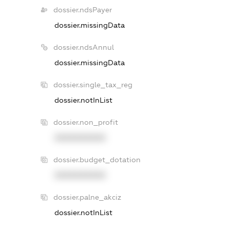
dossier.ndsPayer
dossier.missingData
dossier.ndsAnnul
dossier.missingData
dossier.single_tax_reg
dossier.notInList
dossier.non_profit
XXXXXXXXXX
dossier.budget_dotation
XXXXXXXXXX
dossier.palne_akciz
dossier.notInList