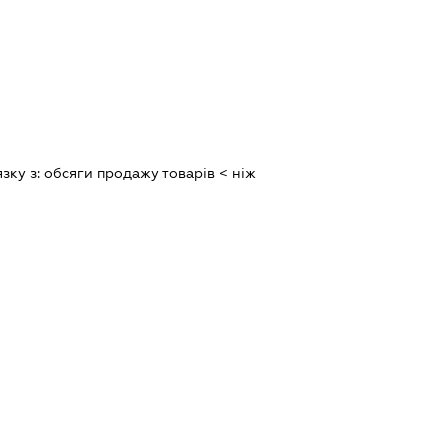
язку з:
обсяги продажу товарiв < нiж