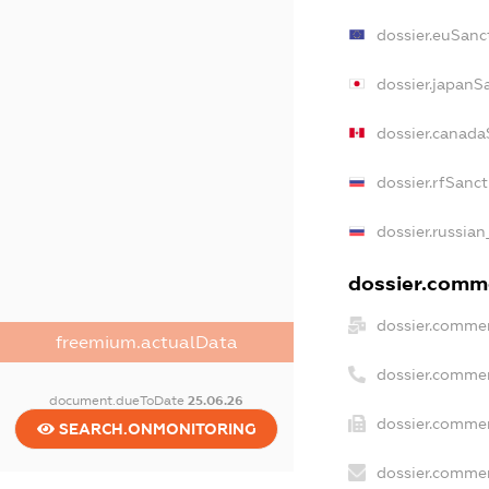
dossier.euSanc
dossier.japanS
dossier.canada
dossier.rfSanc
dossier.russian
dossier.comme
dossier.commer
freemium.actualData
dossier.commer
document.dueToDate
25.06.26
dossier.commer
SEARCH.ONMONITORING
dossier.commer