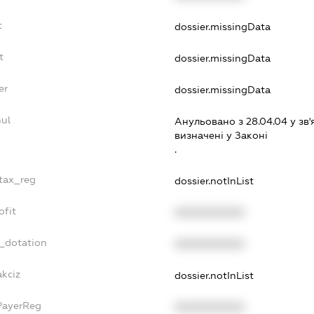
t
dossier.missingData
t
dossier.missingData
er
dossier.missingData
nul
Анульовано з 28.04.04 у зв'
визначенi у Законi
.
_tax_reg
dossier.notInList
ofit
XXXXXXXXXX
t_dotation
XXXXXXXXXX
akciz
dossier.notInList
PayerReg
XXXXXXXXXX