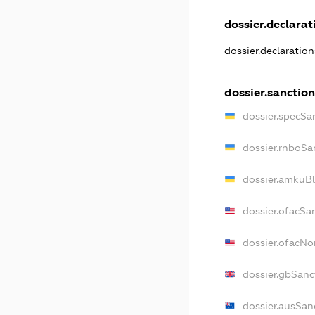
dossier.declarati
dossier.declaratio
dossier.sanction
dossier.specSa
dossier.rnboSa
dossier.amkuBl
dossier.ofacSa
dossier.ofacN
dossier.gbSanc
dossier.ausSan