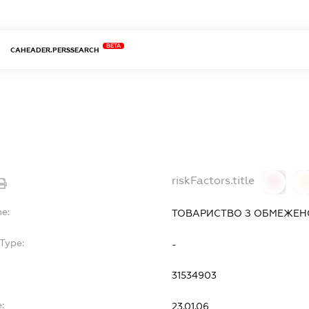
BETA
CAHEADER.PERSSEARCH
riskFactors.title
0
0
me:
ТОВАРИСТВО З ОБМЕЖЕНО
Type:
-
31534903
:
23.01.06