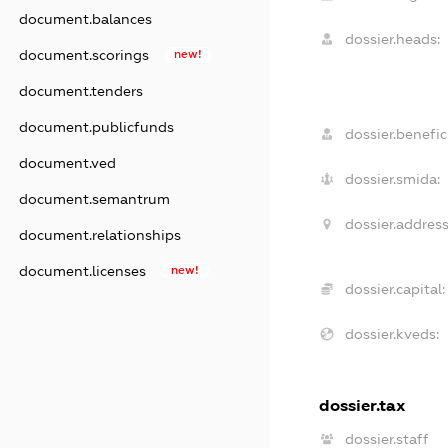
document.balances
dossier.heads:
document.scorings
new!
document.tenders
document.publicfunds
dossier.benefici
document.ved
dossier.smida:
document.semantrum
dossier.address
document.relationships
document.licenses
new!
dossier.capital:
dossier.kveds:
dossier.tax
dossier.staff