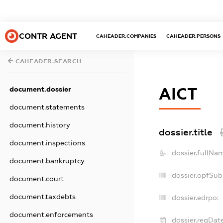
CONTR AGENT
CAHEADER.COMPANIES
CAHEADER.PERSONS
CAHEADER.SEARCH
document.dossier
АІСТ
document.statements
document.history
dossier.title
document.inspections
dossier.fullNa
document.bankruptcy
dossier.opfSub
document.court
document.taxdebts
dossier.edrpo:
document.enforcements
dossier.regDate