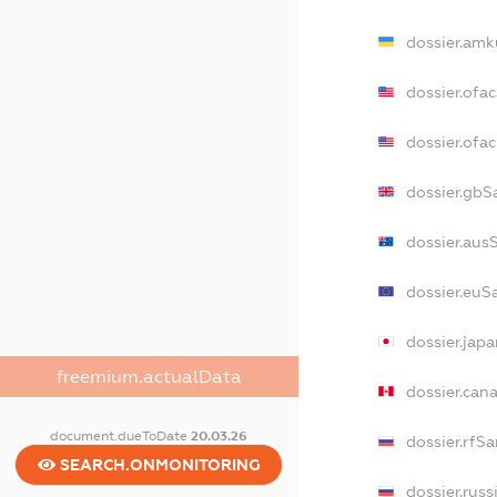
dossier.amk
dossier.ofa
dossier.of
dossier.gbS
dossier.aus
dossier.euS
dossier.jap
freemium.actualData
dossier.can
document.dueToDate
20.03.26
dossier.rfS
SEARCH.ONMONITORING
dossier.russ