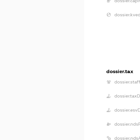
dossier.capit
dossier.kved
dossier.tax
dossier.staf
dossier.tax
dossier.esv
dossier.nds
dossier.nds