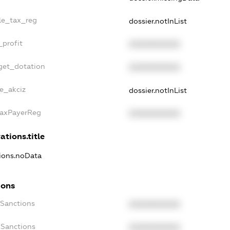
gle_tax_reg
dossier.notInList
_profit
XXXXXXXXXX
get_dotation
XXXXXXXXXX
ne_akciz
dossier.notInList
TaxPayerReg
XXXXXXXXXX
ations.title
tions.noData
ions
cSanctions
XXXXXXXXXX
oSanctions
XXXXXXXXXX