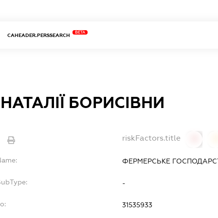
BETA
CAHEADER.PERSSEARCH
 НАТАЛІЇ БОРИСІВНИ
riskFactors.title
e
0
lName:
ФЕРМЕРСЬКЕ ГОСПОДАРСТВ
SubType:
-
o:
31535933