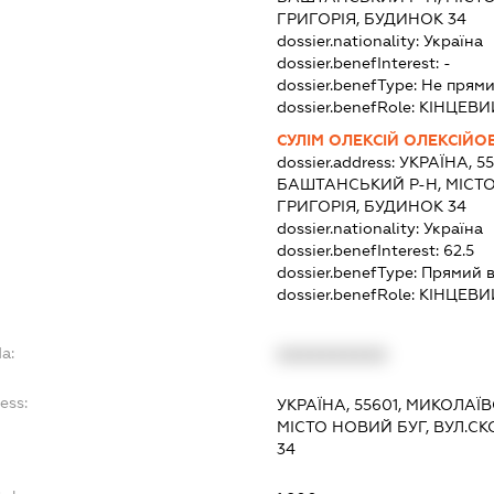
ГРИГОРІЯ, БУДИНОК 34
dossier.nationality:
Україна
dossier.benefInterest:
-
dossier.benefType:
Не прями
dossier.benefRole:
КІНЦЕВИ
СУЛІМ ОЛЕКСІЙ ОЛЕКСІЙО
dossier.address:
УКРАЇНА, 5
БАШТАНСЬКИЙ Р-Н, МІСТО
ГРИГОРІЯ, БУДИНОК 34
dossier.nationality:
Україна
dossier.benefInterest:
62.5
dossier.benefType:
Прямий в
dossier.benefRole:
КІНЦЕВИ
a:
XXXXXXXXXX
ess:
УКРАЇНА, 55601, МИКОЛАЇ
МІСТО НОВИЙ БУГ, ВУЛ.С
34