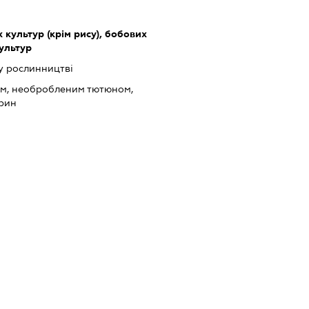
культур (крім рису), бобових
культур
у рослинництві
ом, необробленим тютюном,
арин