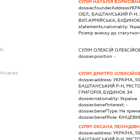
СУЛІМ НАТАЛІЯ БОРИСІВН
dossier.founderAddress
УКРА
ОБЛ., БАШТАНСЬКИЙ Р-Н, 
ВУЛ.АРМІЙСЬКА, БУДИНОК
statements.nationality:
Укра
Розмір внеску до статутног
s:
СУЛІМ ОЛЕКСІЙ ОЛЕКСІЙО
dossier.position -
ficiaries:
СУЛІМ ДМИТРО ОЛЕКСІЙО
dossier.address:
УКРАЇНА, 5
БАШТАНСЬКИЙ Р-Н, МІСТО
ГРИГОРІЯ, БУДИНОК 34
dossier.nationality:
Україна
dossier.benefInterest:
-
dossier.benefType:
Не прями
dossier.benefRole:
КІНЦЕВИ
СУЛІМ ОКСАНА ЛЕОНІДІВ
dossier.address:
УКРАЇНА, 5
БАШТАНСЬКИЙ Р-Н, МІСТО