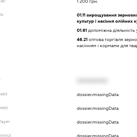
al:
1 200 грн.
s:
01.11
вирощування зернових 
культур і насіння олійних 
01.61
допоміжна діяльність 
46.21
оптова торгівля зерн
насінням і кормами для тв
f
XXXXXXXXXX
Debt
dossier.missingData
Debt
dossier.missingData
Payer
dossier.missingData
Annul
dossier.missingData