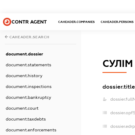
CONTR AGENT
CAHEADER.COMPANIES
CAHEADER.PERSONS
CAHEADER.SEARCH
document.dossier
СУЛІМ
document.statements
document.history
dossier.titl
document.inspections
document.bankruptcy
dossier.ful
document.court
dossier.opf
document.taxdebts
dossier.edrp
document.enforcements