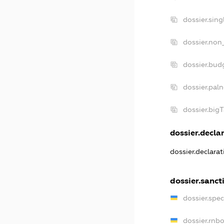
dossier.sin
dossier.non
dossier.bud
dossier.pal
dossier.big
dossier.declar
dossier.declara
dossier.sanct
dossier.spe
dossier.rnb