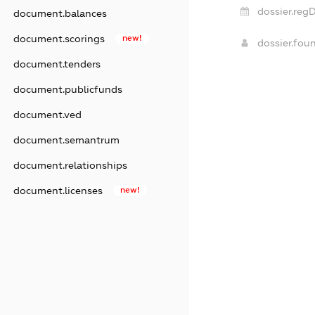
dossier.reg
document.balances
document.scorings
new!
dossier.fo
document.tenders
document.publicfunds
document.ved
document.semantrum
document.relationships
document.licenses
new!