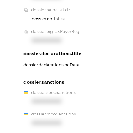
dossier.palne_akciz
dossier.notInList
dossier.bigTaxPayerReg
XXXXXXXXXX
dossier.declarations.title
dossier.declarations.noData
dossier.sanctions
dossier.specSanctions
XXXXXXXXXX
dossier.rnboSanctions
XXXXXXXXXX