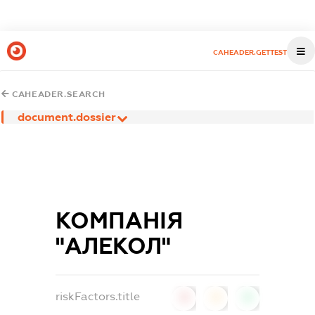
CAHEADER.GETTEST
CAHEADER.SEARCH
document.dossier
КОМПАНІЯ
"АЛЕКОЛ"
riskFactors.title
0
0
0