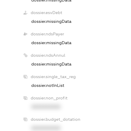
dossier.esvDebt
dossier.missingData
dossier.ndsPayer
dossier.missingData
dossier.ndsAnnul
dossier.missingData
dossier.single_tax_reg
dossier.notInList
dossier.non_profit
XXXXXXXXXX
dossier.budget_dotation
XXXXXXXXXX