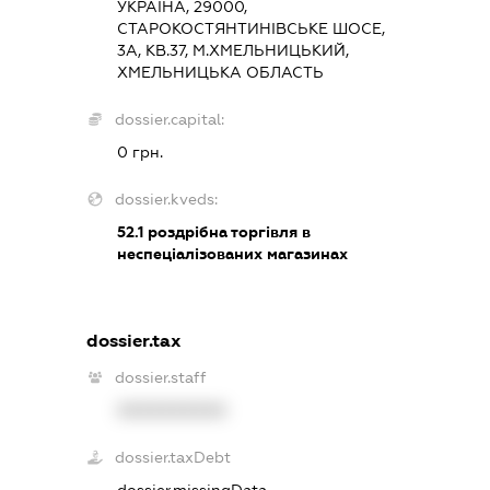
УКРАЇНА, 29000,
СТАРОКОСТЯНТИНІВСЬКЕ ШОСЕ,
3А, КВ.37, М.ХМЕЛЬНИЦЬКИЙ,
ХМЕЛЬНИЦЬКА ОБЛАСТЬ
dossier.capital:
0 грн.
dossier.kveds:
52.1
роздрібна торгівля в
неспеціалізованих магазинах
dossier.tax
dossier.staff
XXXXXXXXXX
dossier.taxDebt
dossier.missingData