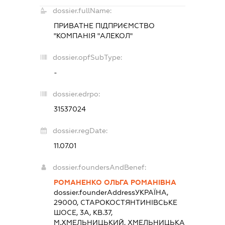
dossier.fullName:
ПРИВАТНЕ ПІДПРИЄМСТВО
"КОМПАНІЯ "АЛЕКОЛ"
dossier.opfSubType:
-
dossier.edrpo:
31537024
dossier.regDate:
11.07.01
dossier.foundersAndBenef:
РОМАНЕНКО ОЛЬГА РОМАНІВНА
dossier.founderAddress
УКРАЇНА,
29000, СТАРОКОСТЯНТИНІВСЬКЕ
ШОСЕ, 3А, КВ.37,
М.ХМЕЛЬНИЦЬКИЙ, ХМЕЛЬНИЦЬКА