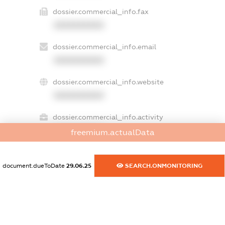
dossier.commercial_info.fax
XXXXXXXXXX
dossier.commercial_info.email
XXXXXXXXXX
dossier.commercial_info.website
XXXXXXXXXX
dossier.commercial_info.activity
XXXXXXXXXX
freemium.actualData
document.dueToDate
29.06.25
SEARCH.ONMONITORING
freemium.exampleText_1
freemium.exampleText_2
freemium.anonymousPerSearch2
FREEMIUM.DETAILS
FREEMIUM.REGISTER