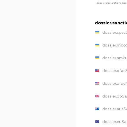
dossier.declarations.lic
dossier.sancti
dossier.spec
dossier.rnbo
dossier.amku
dossier.ofac
dossier.ofa
dossier.gbSa
dossier.ausS
dossier.euSa