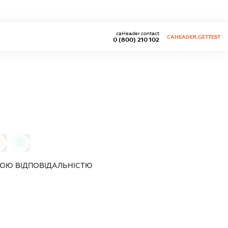
caHeader.contact
CAHEADER.GETTEST
0 (800) 210 102
0
0
ОЮ ВІДПОВІДАЛЬНІСТЮ