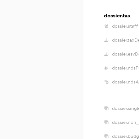
dossier.tax
dossier.staff
dossier.taxD
dossier.esvD
dossier.ndsP
dossier.nds
dossier.sing
dossier.non_
dossier.bud