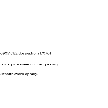
15390516122
dossier.from 17.07.01
ку з:
втрата чинностi спец. режиму
онтролюючого органу.