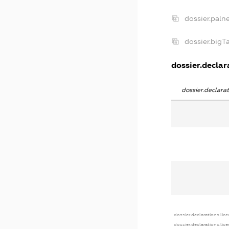
dossier.paln
dossier.big
dossier.declara
dossier.declar
dossier.declarations.lic
dossier.declarations.lic