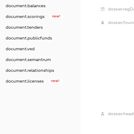
document.balances
dossier.regD
document.scorings
new!
dossier.fou
document.tenders
document.publicfunds
document.ved
document.semantrum
document.relationships
document.licenses
new!
dossier.head