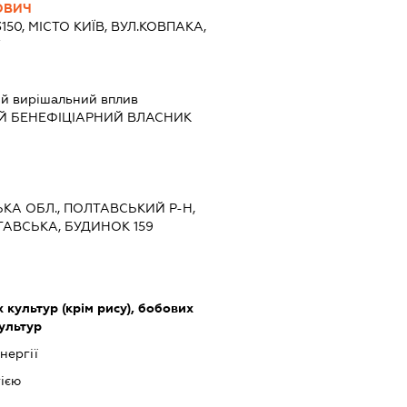
ОВИЧ
150, МІСТО КИЇВ, ВУЛ.КОВПАКА,
7
й вирішальний вплив
Й БЕНЕФІЦІАРНИЙ ВЛАСНИК
ЬКА ОБЛ., ПОЛТАВСЬКИЙ Р-Н,
ТАВСЬКА, БУДИНОК 159
культур (крім рису), бобових
культур
нергії
ією