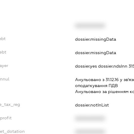
XXXXXXXXXX
ebt
dossier.missingData
ebt
dossier.missingData
ayer
dossier.yes
dossier.ndsInn 3
Annul
Анульовано з 31.12.16 у зв'яз
оподаткування ПДВ
Анульовано за рiшенням к
le_tax_reg
dossier.notInList
profit
XXXXXXXXXX
get_dotation
XXXXXXXXXX