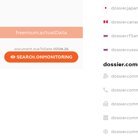
dossier.japa
dossier.can
freemium.actualData
dossier.rfSa
document.dueToDate
07.04.26
dossier.russ
SEARCH.ONMONITORING
dossier.comm
dossier.comm
dossier.com
dossier.comm
dossier.comm
dossier.comm