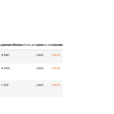
ns.personStatus
dossier.declarations.amount
dossier.declarations.currency
dossier.declarations.source
4 681
UAH
НАЗК
4 340
UAH
НАЗК
1 120
UAH
НАЗК