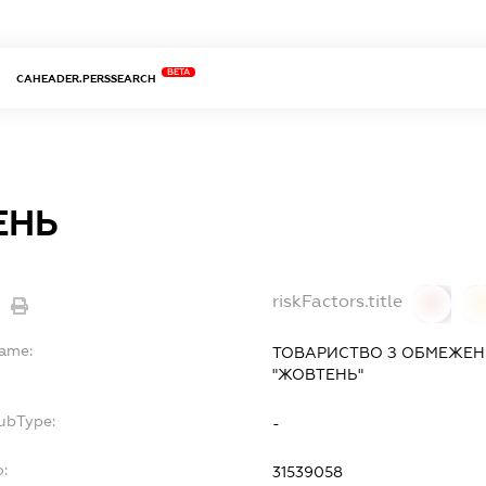
BETA
CAHEADER.PERSSEARCH
ЕНЬ
riskFactors.title
0
Name:
ТОВАРИСТВО З ОБМЕЖЕН
"ЖОВТЕНЬ"
SubType:
-
o:
31539058