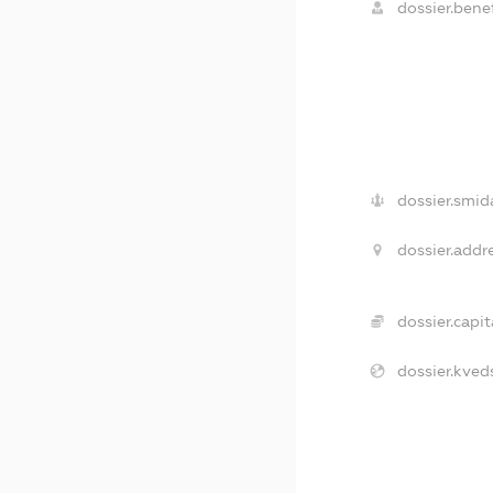
dossier.benef
dossier.smid
dossier.addre
dossier.capit
dossier.kved