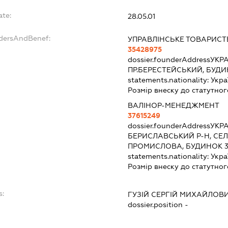
ate:
28.05.01
ndersAndBenef:
УПРАВЛІНСЬКЕ ТОВАРИСТ
35428975
dossier.founderAddress
УКРА
ПР.БЕРЕСТЕЙСЬКИЙ, БУДИНО
statements.nationality:
Укра
Розмір внеску до статутног
ВАЛІНОР-МЕНЕДЖМЕНТ
37615249
dossier.founderAddress
УКРА
БЕРИСЛАВСЬКИЙ Р-Н, СЕ
ПРОМИСЛОВА, БУДИНОК 
statements.nationality:
Укра
Розмір внеску до статутног
s:
ГУЗІЙ СЕРГІЙ МИХАЙЛОВ
dossier.position -