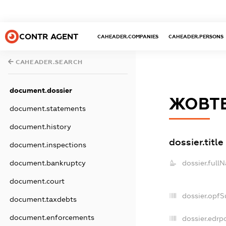
CONTR AGENT
CAHEADER.COMPANIES
CAHEADER.PERSONS
CAHEADER.SEARCH
document.dossier
ЖОВТ
document.statements
document.history
dossier.title
document.inspections
document.bankruptcy
dossier.full
document.court
dossier.opf
document.taxdebts
document.enforcements
dossier.edrp