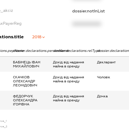
e_akciz
dossier.notInList
TaxPayerReg
XXXXXXXXXX
tions.title
2018
ations.pepName
dossier.declarations.personName
dossier.declarations.relType
dossier.declaratio
БАБІНЕЦЬ ІВАН
Дохід від надання
Декларант
МИХАЙЛОВИЧ
майна в оренду
СКАЧКОВ
Дохід від надання
Чоловік
ОЛЕКСАНДР
майна в оренду
ЛЕОНІДОВИЧ
ФЕДОРЧУК
Дохід від надання
Дочка
ОЛЕКСАНДРА
майна в оренду
ІГОРІВНА
ense_1
ense_2