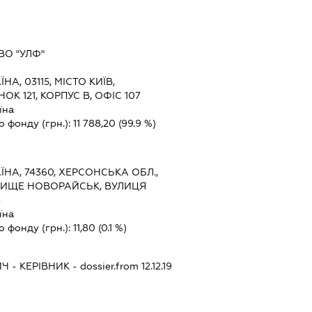
ВО "УЛФ"
ЇНА, 03115, МІСТО КИЇВ,
К 121, КОРПУС В, ОФІС 107
їна
о фонду (грн.):
11 788,20
(99.9 %)
ЇНА, 74360, ХЕРСОНСЬКА ОБЛ.,
ЛИЩЕ НОВОРАЙСЬК, ВУЛИЦЯ
3
їна
о фонду (грн.):
11,80
(0.1 %)
ИЧ
-
КЕРІВНИК
- dossier.from 12.12.19