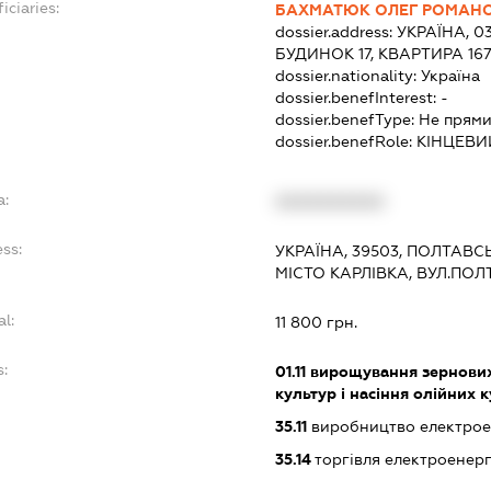
iciaries:
БАХМАТЮК ОЛЕГ РОМАН
dossier.address:
УКРАЇНА, 03
БУДИНОК 17, КВАРТИРА 16
dossier.nationality:
Україна
dossier.benefInterest:
-
dossier.benefType:
Не прями
dossier.benefRole:
КІНЦЕВИ
a:
XXXXXXXXXX
ss:
УКРАЇНА, 39503, ПОЛТАВС
МІСТО КАРЛІВКА, ВУЛ.ПОЛ
al:
11 800 грн.
s:
01.11
вирощування зернових 
культур і насіння олійних 
35.11
виробництво електрое
35.14
торгівля електроенерг